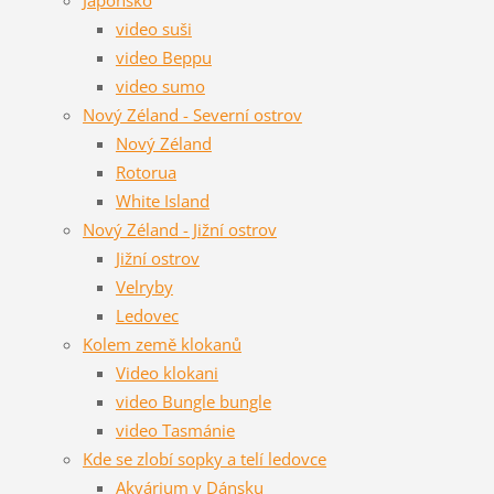
video suši
video Beppu
video sumo
Nový Zéland - Severní ostrov
Nový Zéland
Rotorua
White Island
Nový Zéland - Jižní ostrov
Jižní ostrov
Velryby
Ledovec
Kolem země klokanů
Video klokani
video Bungle bungle
video Tasmánie
Kde se zlobí sopky a telí ledovce
Akvárium v Dánsku