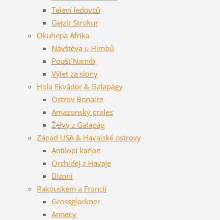
Telení ledovců
Gejzír Strokur
Okuhepa Afrika
Návštěva u Himbů
Poušť Namib
Výlet za slony
Hola Ekvádor & Galapágy
Ostrov Bonaire
Amazonský prales
Želvy z Galapág
Západ USA & Havajské ostrovy
Antilopí kaňon
Orchidej z Havaje
Bizoni
Rakouskem a Francií
Grossglockner
Annecy