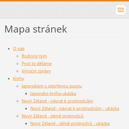
Mapa stránek
O nás
Rodinný tým
Proč to děláme
Výroční zprávy
Knihy
Japonskem s otevřenou pusou
Japonsko-kniha-ukázka
Nový Zéland - návrat k protinožcům
Nový Zéland - návrat k protinožcům - ukázka
Nový Zéland - země protinožců
Nový Zéland - zěmě protinožců - ukázka