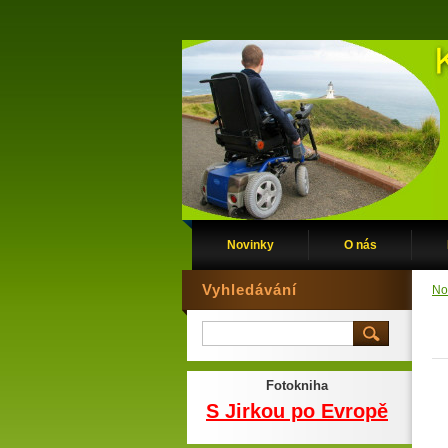
Novinky
O nás
Vyhledávání
No
Fotokniha
S Jirkou po Evropě