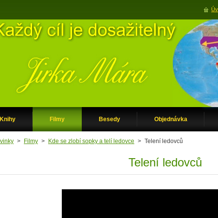
Úv
Knihy
Filmy
Besedy
Objednávka
vinky
>
Filmy
>
Kde se zlobí sopky a telí ledovce
>
Telení ledovců
Telení ledovců