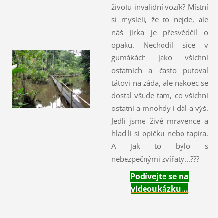
životu invalidní vozík? Místní
si mysleli, že to nejde, ale
náš Jirka je přesvědčil o
opaku. Nechodil sice v
gumákách jako všichni
ostatních a často putoval
tátovi na záda, ale nakoec se
dostal všude tam, co všichni
ostatní a mnohdy i dál a výš.
Jedli jsme živé mravence a
hladili si opičku nebo tapíra.
A jak to bylo s
nebezpečnými zvířaty...???
Podívejte se na
videoukázku...