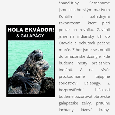
španělštiny. Seznámíme
jsme se s horským masívem
Kordiller i záhadnými
zákonitostmi, které platí
pouze na rovníku. Zavítali
jsme na indiánský trh do
Otavala a ochutnali pečené
morče. Z hor jsme sestoupili
do amazonské džungle, kde
budeme hosty pralesních
indiánů. A na závěr
prozkoumáme tajuplné
souostroví Galapágy. Z
bezprostřední blízkosti
budeme pozorovat obrovské
galapážské želvy, přítulné
lachtany, lávové kraby,