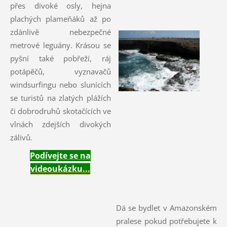
přes divoké osly, hejna
plachých plameňáků až po
zdánlivě nebezpečné
metrové leguány. Krásou se
pyšní také pobřeží, ráj
potápěčů, vyznavačů
windsurfingu nebo slunících
se turistů na zlatých plážích
či dobrodruhů skotačících ve
vlnách zdejších divokých
zálivů.
Podívejte se na
videoukázku...
Dá se bydlet v Amazonském
pralese pokud potřebujete k