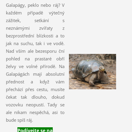
Galapágy, peklo nebo ráj? V
každém případě výtečný
zážitek, setkání s
neznámými zvířaty z
bezprostřední blízkosti a to
jak na suchu, tak i ve vodě.
Nad vším ale bezesporu ční
pohled na prastaré obří
želvy ve volné přírodě. Na
Galapágách mají absolutní
přednost a když vám
přechází přes cestu, musíte
čekat tak dlouho, dokud
vozovku neopustí. Tady se
ale nikam nespěchá, asi to
bude spíš ráj.
Podívejte se na