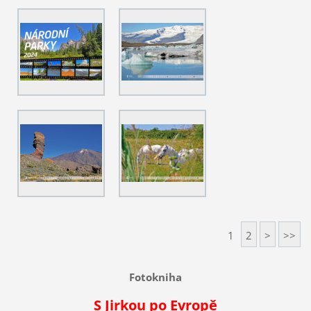
1
2
>
>>
Fotokniha
S Jirkou po Evropě