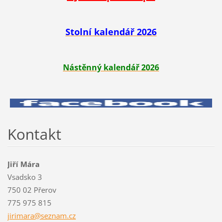
Stolní kalendář 2026
Nástěnný kalendář 2026
Kontakt
Jiří Mára
Vsadsko 3
750 02 Přerov
775 975 815
jirimara
@seznam.
cz