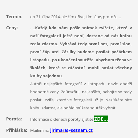
Termín:
do 31. října 2014, ale čím dříve, tím lépe, protože....
Ceny:
....Každý kdo nám pošle snímek zvířete, které v
naší fotogalerii ještě není, dostane od nás knihu
zcela zdarma. Vyhrává tedy první pes, první slon,
první čáp atd. Zásilky budeme posílat počátkem
listopadu - po ukončení soutěže, abychom třeba ve
školách, které se zúčastní, mohli poslat všechny
knihy najednou.
Autoři nejlepších fotografií v listopadu navíc obdrží
hodnotné ceny. Zdůrazňuji nejlepších, nebojte se tedy
poslat zvíře, které ve fotogalerii už je. Nezískáte sice
knihu zdarma, ale pořád můžete soutěž vyhrát.
ZDE...
Porota:
Informace o členech poroty zjistíte
Přihláška:
jirimara@seznam.cz
Mailem na