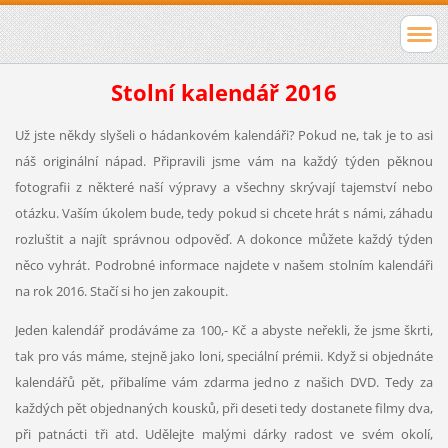
Stolní kalendář 2016
Už jste někdy slyšeli o hádankovém kalendáři? Pokud ne, tak je to asi
náš originální nápad. Připravili jsme vám na každý týden pěknou
fotografii z některé naší výpravy a všechny skrývají tajemství nebo
otázku. Vaším úkolem bude, tedy pokud si chcete hrát s námi, záhadu
rozluštit a najít správnou odpověď. A dokonce můžete každý týden
něco vyhrát. Podrobné informace najdete v našem stolním kalendáři
na rok 2016. Stačí si ho jen zakoupit.
Jeden kalendář prodáváme za 100,- Kč a abyste neřekli, že jsme škrti,
tak pro vás máme, stejně jako loni, speciální prémii. Když si objednáte
kalendářů pět, přibalíme vám zdarma jedno z našich DVD. Tedy za
každých pět objednaných kousků, při deseti tedy dostanete filmy dva,
při patnácti tři atd. Udělejte malými dárky radost ve svém okolí,