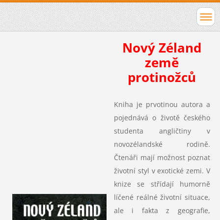
Nový Zéland
země
protinožců
Kniha je prvotinou autora a
pojednává o životě českého
studenta angličtiny v
novozélandské rodině.
Čtenáři mají možnost poznat
životní styl v exotické zemi. V
knize se střídají humorně
líčené reálné životní situace,
ale i fakta z geografie,