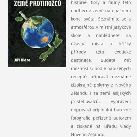
historie, flóry a fauny této
nádherné země na opačném
konci světa. Seznámíte se s
atmosférou v místní jazykové
škole a nahlédnete na
úžasná místa a hříčky
přírody této exotické
destinace. Budete mít
možnost si podle nabízených
receptů připravit neznámé
cizokrajné pokrmy z Nového
Zélandu i ze zemí asijských
přistěhovalců. Vyprávění
doprovází originální barevné
fotografie pořízené autorem
a získané na úřadu vlády
Nového Zélandu.