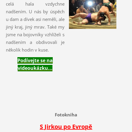
celá hala vzdychne
nadšením. U nás by úspěch
u dam a dívek asi neměli, ale
jiný kraj, jiný mrav. Také my
jsme na bojovníky vzhlíželi s
nadšením a obdivovali je
několik hodin v kuse.
Podívejte se na
videoukázku...
Fotokniha
S Jirkou po Evropě