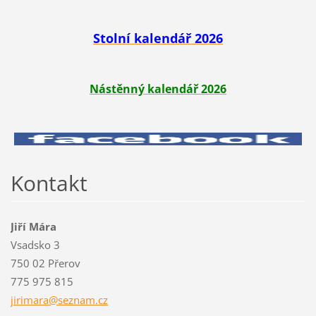
Stolní kalendář 2026
Nástěnný kalendář 2026
Kontakt
Jiří Mára
Vsadsko 3
750 02 Přerov
775 975 815
jirimara
@seznam.
cz