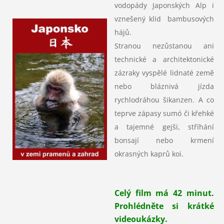
vodopády Japonských Alp i
vznešený klid bambusových
hájů.
Stranou nezůstanou ani
technické a architektonické
zázraky vyspělé lidnaté země
nebo bláznivá jízda
rychlodráhou šikanzen. A co
teprve zápasy sumó či křehké
a tajemné gejši, stříhání
bonsají nebo krmení
okrasných kaprů koi.
Celý film má 42 minut.
Prohlédněte si krátké
videoukázky.