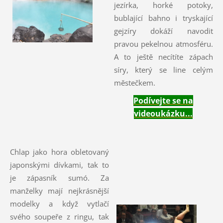
jezírka, horké potoky,
bublající bahno i tryskající
gejzíry dokáží navodit
pravou pekelnou atmosféru.
A to ještě necítíte zápach
síry, který se line celým
městečkem.
Podívejte se na
videoukázku...
Chlap jako hora obletovaný
japonskými dívkami, tak to
je zápasník sumó. Za
manželky mají nejkrásnější
modelky a když vytlačí
svého soupeře z ringu, tak