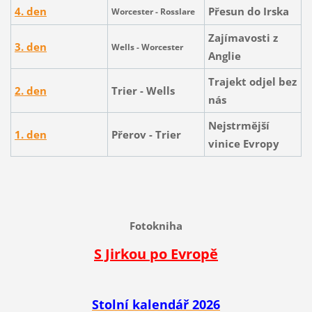
4. den
Přesun do Irska
Worcester - Rosslare
Zajímavosti z
3. den
Wells - Worcester
Anglie
Trajekt odjel bez
2. den
Trier - Wells
nás
Nejstrmější
1. den
Přerov - Trier
vinice Evropy
Fotokniha
S Jirkou po Evropě
Stolní kalendář 2026