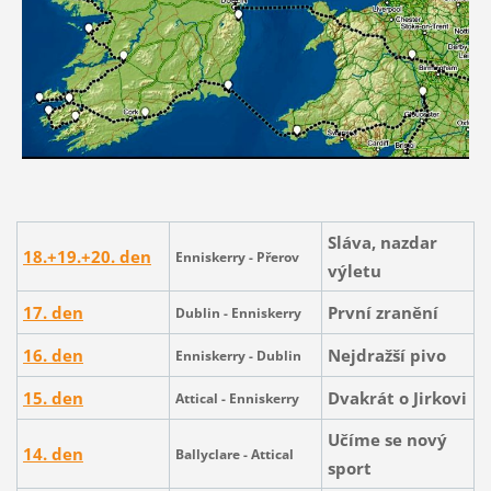
Sláva, nazdar
18.+19.+20.
den
Enniskerry - Přerov
výletu
17. den
První zranění
Dublin -
Enniskerry
16. den
Nejdražší pivo
Enniskerry - Dublin
15. den
Dvakrát o Jirkovi
Attical - Enniskerry
Učíme se nový
14. den
Ballyclare - Attical
sport