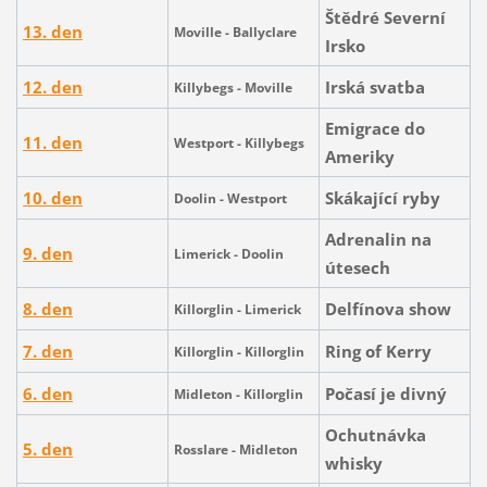
Štědré Severní
13. den
Moville - Ballyclare
Irsko
12. den
Irská svatba
Killybegs - Moville
Emigrace do
11. den
Westport - Killybegs
Ameriky
10. den
Skákající ryby
Doolin - Westport
Adrenalin na
9. den
Limerick - Doolin
útesech
8. den
Delfínova show
Killorglin - Limerick
7. den
Ring of Kerry
Killorglin -
Killorglin
6. den
Počasí je divný
Midleton - Killorglin
Ochutnávka
5. den
Rosslare - Midleton
whisky