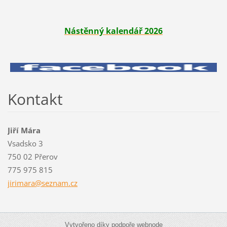
Nástěnný kalendář 2026
Kontakt
Jiří Mára
Vsadsko 3
750 02 Přerov
775 975 815
jirimara
@seznam.
cz
Vytvořeno díky podpoře webnode