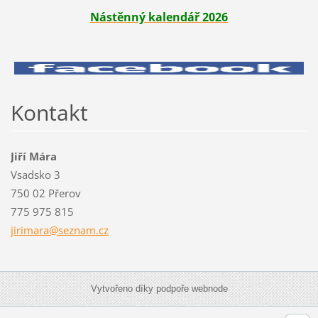
Nástěnný kalendář 2026
Kontakt
Jiří Mára
Vsadsko 3
750 02 Přerov
775 975 815
jirimara
@seznam.
cz
Vytvořeno díky podpoře webnode