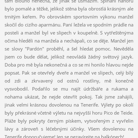
tam dlouho nenechá, že jinak se usmažím. Šplhání nahoru
bylo pomalé a těžké, jelikož stěna byla obrostlá krásným ale
trnitým keřem. Po obrovském sportovním výkonu manžel
skočil do cizího aparmánu. Paní ležela ve spodním prádle na
posteli a manžel byl ve slipech v koupelně. S vytřeštěnýma
očima hleděli na manžela a nechápali, co se děje. Manžel jen
se slovy "Pardón" proběhl, a šel hledat pomoc. Nevěděla
jsem co bude dělat, jelikož neovládá žádný světový jazyk.
Doba pro mě byla nekonečná a co se mi honilo hlavou nejde
popsat. Pak se otevřely dveře a manžel ve slipech, celý bílý
od zdi a zkrvavený od ostnů rostliny, mě konečně
vysvobodil. Podařilo se mu najít údržbáře a rukama a
nohama ukázat, že nejde otevřít pokoj. Tak jsme zahájili,
jinak velmi krásnou dovolenou na Tenerife. Výlety po okolí
byly překrásné včetně výletu na nejvyšší horu Pico de Teide.
Pláže byly pokryty černým pískem, vytvořeným z vyvřelin
lávy a zároveň s léčebnými účinky. Všem dovolenou na
Tenerife doporučujeme! Jen se nezavírejte na balkónech!