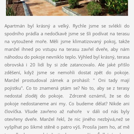
Apartmán byl krásný a velký. Rychle jsme se svlékli do
spodního prádla a nedočkavě jsme se šli podívat na terasu
na vytoužené moře. Měli jsme klimatizovaný pokoj, takže
manžel ihned po vstupu na terasu zavřel dveře, aby nám
náhodou do pokoje nevniklo teplo. Výhled byl krásný, terasa
obrovská i 20 lidí by si zde zatancovalo. Ale jaké přišlo
zděšení, když jsme se nemohli dostat zpět do pokoje.
Manžel prostudoval zámek a prohásil: " Oni tady mají
pojistku". Co to znamená ptám se? No to, aby se z terasy
nedostal zloděj do pokoje. Zdrceně oznámil, že se do
pokoje nedostaneme ani my. Co budeme dělat? Nikde ani
človíčka. Všude zavřeno až nahoře v dáli od nás byly
otevřeny dveře. Manžel řekl, že nic jiného nezbývá,než se
vyšplhat po šikmé stěně o patro výš. Prosila jsem ho, ať mě