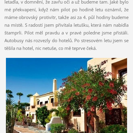
letadla, v domnění, že zavřu oči a už budeme tam. Jaké bylo
mé překvapení, když nám pilot po hodině letu oznámil, že
máme obrovský protivítr, takže asi za 4. půl hodiny budeme
na místě. S radostí jsem přivítala letušku, která nám nabídla
štamprli. Pilot měl pravdu a v pravé poledne jsme přistáli.
Autobusy nás rozvezly do hotelů. Po stresovém letu jsem se
těšila na hotel, nic netuše, co mě teprve čeká.