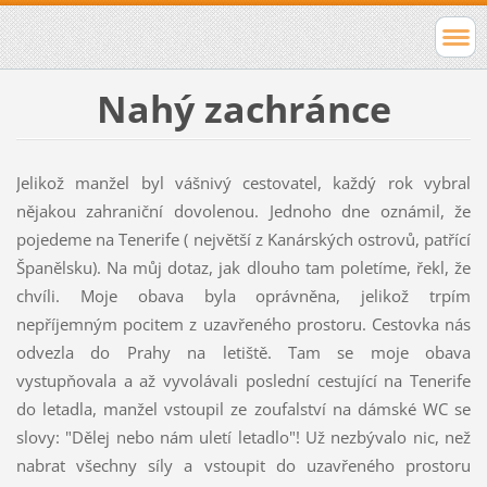
Nahý zachránce
Jelikož manžel byl vášnivý cestovatel, každý rok vybral
nějakou zahraniční dovolenou. Jednoho dne oznámil, že
pojedeme na Tenerife ( největší z Kanárských ostrovů, patřící
Španělsku). Na můj dotaz, jak dlouho tam poletíme, řekl, že
chvíli. Moje obava byla oprávněna, jelikož trpím
nepříjemným pocitem z uzavřeného prostoru. Cestovka nás
odvezla do Prahy na letiště. Tam se moje obava
vystupňovala a až vyvolávali poslední cestující na Tenerife
do letadla, manžel vstoupil ze zoufalství na dámské WC se
slovy: "Dělej nebo nám uletí letadlo"! Už nezbývalo nic, než
nabrat všechny síly a vstoupit do uzavřeného prostoru