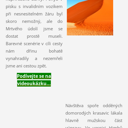
písku s invalidním vozíkem
při nesnesitelném žáru byl
skoro nemožný, ale do
Mrtvého údolí jsme se
dostat prostě museli.
Barevné scenérie v cíli cesty
nám dřinu bohatě
vynahradily a nezemřeli
jsme ani cestou zpět.
Podívejte se na
videoukázku...
Návštěva spoře odděných
domorodých krasavic lákala
hlavně mužskou část
výpravy. Ve vesnici Himbů