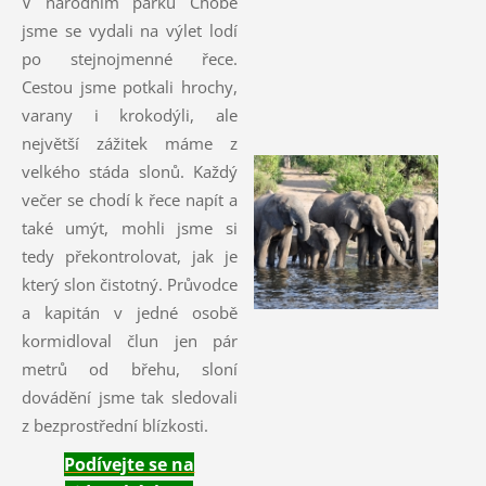
V národním parku Chobé
jsme se vydali na výlet lodí
po stejnojmenné řece.
Cestou jsme potkali hrochy,
varany i krokodýli, ale
největší zážitek máme z
velkého stáda slonů. Každý
večer se chodí k řece napít a
také umýt, mohli jsme si
tedy překontrolovat, jak je
který slon čistotný. Průvodce
a kapitán v jedné osobě
kormidloval člun jen pár
metrů od břehu, sloní
dovádění jsme tak sledovali
z bezprostřední blízkosti.
Podívejte se na