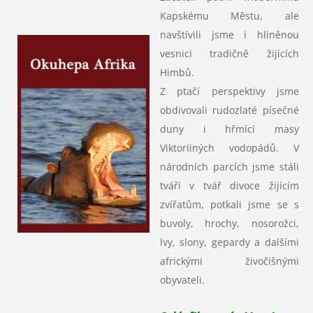
Kapskému Městu, ale
navštívili jsme i hliněnou
vesnici tradičně žijících
Himbů.
Z ptačí perspektivy jsme
obdivovali rudozlaté písečné
duny i hřmící masy
Viktoriiných vodopádů. V
národních parcích jsme stáli
tváří v tvář divoce žijícím
zvířatům, potkali jsme se s
buvoly, hrochy, nosorožci,
lvy, slony, gepardy a dalšími
africkými živočišnými
obyvateli.