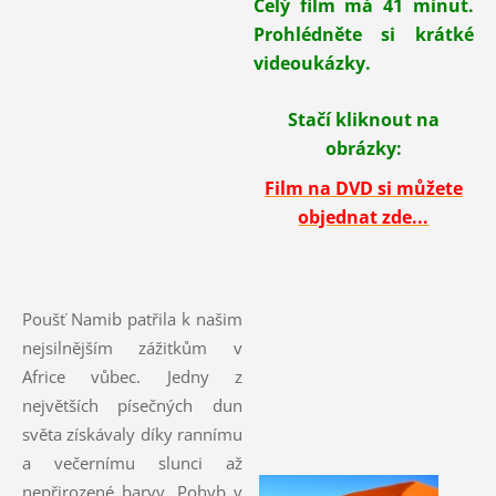
Celý film má 41 minut.
Prohlédněte si krátké
videoukázky.
Stačí kliknout na
obrázky:
Film na DVD si můžete
objednat zde...
Poušť Namib patřila k našim
nejsilnějším zážitkům v
Africe vůbec. Jedny z
největších písečných dun
světa získávaly díky rannímu
a večernímu slunci až
nepřirozené barvy. Pohyb v