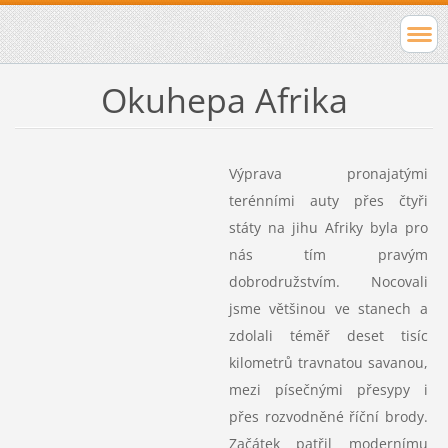
Okuhepa Afrika
Výprava pronajatými
terénními auty přes čtyři
státy na jihu Afriky byla pro
nás tím pravým
dobrodružstvím. Nocovali
jsme většinou ve stanech a
zdolali téměř deset tisíc
kilometrů travnatou savanou,
mezi písečnými přesypy i
přes rozvodněné říční brody.
Začátek patřil modernímu