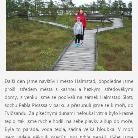
Další den jsme navštívili město Halmstad, dopoledne jsme
prošli středem města s kašnou a hezkými středověkými
domy, z venku jsme se podívali na zámek Halmstad Slott,
sochu Pabla Picassa v parku a přesunuli jsme se k moři, do
Tylösandu. Za písečnými dunami nefoukal vítr a bylo krásně
teplo, tak jsme rychle hodili na sebe plavky a šup do moře.
Byla to paráda, voda teplá, žádná velká hloubka. V moři
jsem viděla několik medůz, prý tyhle nepálí. Výlet jsme