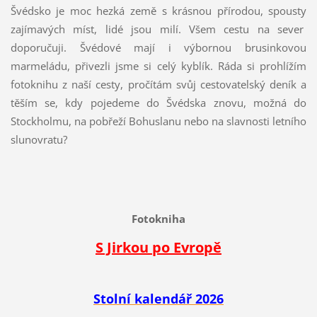
Švédsko je moc hezká země s krásnou přírodou, spousty
zajímavých míst, lidé jsou milí. Všem cestu na sever
doporučuji. Švédové mají i výbornou brusinkovou
marmeládu, přivezli jsme si celý kyblík. Ráda si prohlížím
fotoknihu z naší cesty, pročítám svůj cestovatelský deník a
těším se, kdy pojedeme do Švédska znovu, možná do
Stockholmu, na pobřeží Bohuslanu nebo na slavnosti letního
slunovratu?
Fotokniha
S Jirkou po Evropě
Stolní kalendář 2026