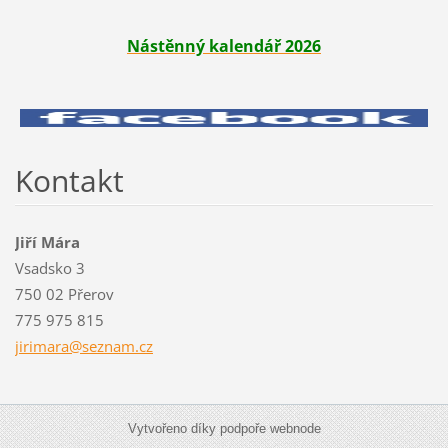
Nástěnný kalendář 2026
Kontakt
Jiří Mára
Vsadsko 3
750 02 Přerov
775 975 815
jirimara
@seznam.
cz
Vytvořeno díky podpoře webnode