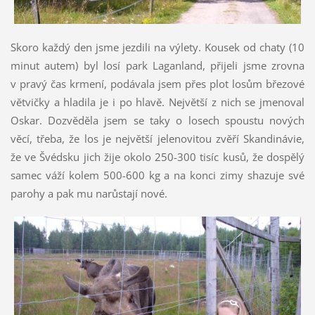
Skoro každý den jsme jezdili na výlety. Kousek od chaty (10
minut autem) byl losí park Laganland, přijeli jsme zrovna
v pravý čas krmení, podávala jsem přes plot losům březové
větvičky a hladila je i po hlavě. Největší z nich se jmenoval
Oskar. Dozvěděla jsem se taky o losech spoustu nových
věcí, třeba, že los je největší jelenovitou zvěří Skandinávie,
že ve Švédsku jich žije okolo 250-300 tisíc kusů, že dospělý
samec váží kolem 500-600 kg a na konci zimy shazuje své
parohy a pak mu narůstají nové.