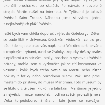
ukončili procházkou po skalách. Po návratu z dovolené
strejda Martin našel na internetu, že Tylösand je takové
švédské Saint Tropez. Náhodou jsme si vybrali jednu
z nejkrásnějších pláží Švédska.
Ještě bych vám chtěla doporučit výlet do Göteborgu. Dětem
se bude líbit v Universeu, švédském vědeckém centru pro
děti, kde najdete snad vše, např. na střeše dinopark, akvária
s tropickými rybami, tunel se žraloky, tropický deštný prales
s opičkami a exotickými ptáky, poschodí s výstavou švédské
přírody, mohla jsem si vyzkoušet, jak se cítí kosmonaut ve
vesmíru, kolik bych třeba vážila na Marsu nebo různé
pokusy z fyziky nebo přírodními silami. Pak jsme prošli
městem do přístavu, do muzea Maritiman. Toto muzeum by
se líbilo určitě všem klukům a tatínkům. Maritiman je jedno
z největších muzeí námořních lodí na světě, prolezli jsme si
třeba torpédoborec Småland, kde jsme se navzájem