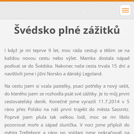
Švédsko plné zážitků
I když je mi teprve 9 let, moc ráda cestuji a těším se na
každou novou cestu nebo výlet. Mamka dostala nápad
podívat se do Švédska. Nakonec naše cesta trvala 15 dní a
navštívili jsme i jižní Norsko a dánský Legoland.
Na cestu jsem si vzala pastelky, psací potřeby a nový sešit,
do kterého jsem se rozhodla psát své zážitky. Je to můj první
cestovatelský deník. Konečně jsme vyrazili 11.7.2014 v 5
ráno přes Polsko na náš první trajekt do města Sassnitz.
Poprvé jsem plula tak velkou lodí, moc se mi líbilo
pozorovat moře a západ sluníčka. V noci jsme připluli do
města Trelleborg a ráno po snídani jsme pokračovali na