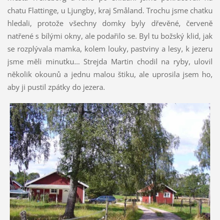
chatu Flattinge, u Ljungby, kraj Småland. Trochu jsme chatku
hledali, protože všechny domky byly dřevěné, červeně
natřené s bílými okny, ale podařilo se. Byl tu božský klid, jak
se rozplývala mamka, kolem louky, pastviny a lesy, k jezeru
jsme měli minutku… Strejda Martin chodil na ryby, ulovil
několik okounů a jednu malou štiku, ale uprosila jsem ho,
aby ji pustil zpátky do jezera.