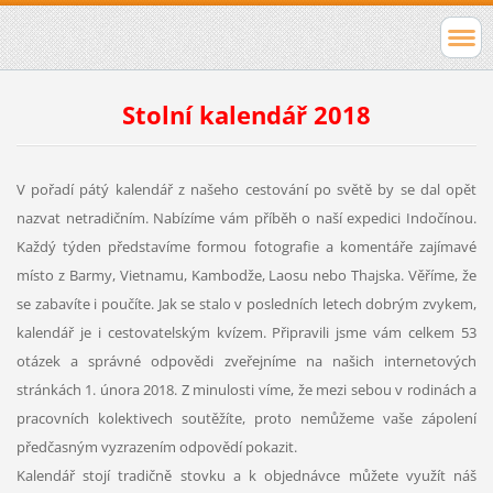
Stolní kalendář 2018
V pořadí pátý kalendář z našeho cestování po světě by se dal opět
nazvat netradičním. Nabízíme vám příběh o naší expedici Indočínou.
Každý týden představíme formou fotografie a komentáře zajímavé
místo z Barmy, Vietnamu, Kambodže, Laosu nebo Thajska. Věříme, že
se zabavíte i poučíte. Jak se stalo v posledních letech dobrým zvykem,
kalendář je i cestovatelským kvízem. Připravili jsme vám celkem 53
otázek a správné odpovědi zveřejníme na našich internetových
stránkách 1. února 2018. Z minulosti víme, že mezi sebou v rodinách a
pracovních kolektivech soutěžíte, proto nemůžeme vaše zápolení
předčasným vyzrazením odpovědí pokazit.
Kalendář stojí tradičně stovku a k objednávce můžete využít náš