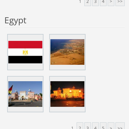
1
2
3
4
>
>>
Egypt
1
2
3
4
5
>
>>