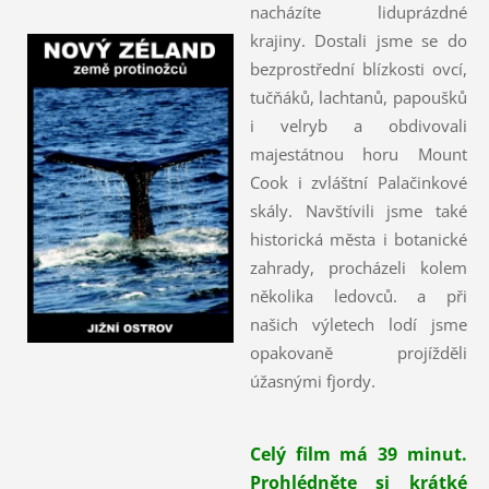
nacházíte liduprázdné
krajiny. Dostali jsme se do
bezprostřední blízkosti ovcí,
tučňáků, lachtanů, papoušků
i velryb a obdivovali
majestátnou horu Mount
Cook i zvláštní Palačinkové
skály. Navštívili jsme také
historická města i botanické
zahrady, procházeli kolem
několika ledovců. a při
našich výletech lodí jsme
opakovaně projížděli
úžasnými fjordy.
Celý film má 39 minut.
Prohlédněte si krátké