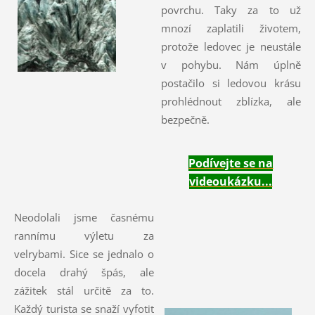
povrchu. Taky za to už
mnozí zaplatili životem,
protože ledovec je neustále
v pohybu. Nám úplně
postačilo si ledovou krásu
prohlédnout zblízka, ale
bezpečně.
Podívejte se na
videoukázku...
Neodolali jsme časnému
rannímu výletu za
velrybami. Sice se jednalo o
docela drahý špás, ale
zážitek stál určitě za to.
Každý turista se snaží vyfotit