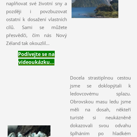
naplňovat své životní sny a
později i povzbuzovat
ostatní k dosažení vlastních
cílů. Sami se můžete
přesvědči, čím nás Nový
Zéland tak okouzlil...
Podívejte se na
videoukázku...
Docela strastiplnou cestou
jsme se doklopýtali k
ledovcovému splazu.
Obrovskou masu ledu jsme
měli na dosah, někteří
turisté si neukázněně
dokazovali svou odvahu
šplháním po hladkém