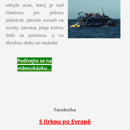
velrybí ocas, který je nad
hladinou jen jednou
jedinkrát. Jakmile vorvaň na
turisty zamává, pluje kolmo
dolů za potravou a na
dlouhou dobu se neukáže
Podívejte se na
videoukázku...
Fotokniha
S Jirkou po Evropě