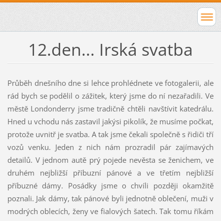
12.den... Irská svatba
Průběh dnešního dne si lehce prohlédnete ve fotogalerii, ale
rád bych se podělil o zážitek, který jsme do ní nezařadili. Ve
městě Londonderry jsme tradičně chtěli navštívit katedrálu.
Hned u vchodu nás zastavil jakýsi pikolík, že musíme počkat,
protože uvnitř je svatba. A tak jsme čekali společně s řidiči tří
vozů venku. Jeden z nich nám prozradil pár zajímavých
detailů. V jednom autě prý pojede nevěsta se ženichem, ve
druhém nejbližší příbuzní pánové a ve třetím nejbližší
příbuzné dámy. Posádky jsme o chvíli později okamžitě
poznali. Jak dámy, tak pánové byli jednotně oblečení, muži v
modrých oblecích, ženy ve fialových šatech. Tak tomu říkám