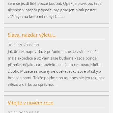
sem se jezdí lidé pouze koupat. Opak je pravdou, teda
alespoň v našem případě. My jsme jen hltali pestré
zážitky a na koupání nebyl čas....
Sláva, nazdar výletu...
30.01.2023 08:38
Jak titulek napovídá, v pořádku jsme se vrátili z naší
malé expedice a už vám zase budeme každé pondělí
přinášet nějakou tu novinku z našeho cestovatelského
života. Můžete samozřejmě očekávat kvízové otázky a
hrát si s námi. Takže pojďme na to, dnes ale jen tak, bez
vítězů a dárku za správnou...
Vítejte v novém roce
02.01.2023 08:25