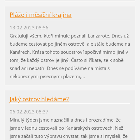
Pláže i měsíční krajina
13.02.2023 08:56
Gratuluji všem, kteří minule poznali Lanzarote. Dnes už
budeme cestovat po jiném ostrově, ale stále budeme na
Kanárech. Krása tohoto souostroví spočívá mimo jiné v
tom, že každý ostrov je jiný. Často si říkáte, že k sobě
snad ani nepatří. Dnes se podíváme na místa s
nekonečnými písečnými plážemi,...
Jaký ostrov hledáme?
06.02.2023 08:37
Minulý týden jsme naznačili a dnes i prozradíme, že
jsme v lednu cestovali po Kanárských ostrovech. Než
jsme začali tuto výpravu chystat, tak jsme si mysleli, že