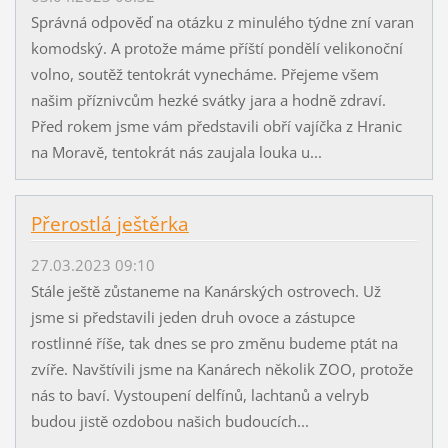
Správná odpověď na otázku z minulého týdne zní varan
komodský. A protože máme příští pondělí velikonoční
volno, soutěž tentokrát vynecháme. Přejeme všem
našim příznivcům hezké svátky jara a hodně zdraví.
Před rokem jsme vám představili obří vajíčka z Hranic
na Moravě, tentokrát nás zaujala louka u...
Přerostlá ještěrka
27.03.2023 09:10
Stále ještě zůstaneme na Kanárských ostrovech. Už
jsme si představili jeden druh ovoce a zástupce
rostlinné říše, tak dnes se pro změnu budeme ptát na
zvíře. Navštívili jsme na Kanárech několik ZOO, protože
nás to baví. Vystoupení delfínů, lachtanů a velryb
budou jistě ozdobou našich budoucích...