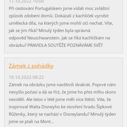
17.10.2022 10:00
Při cestování Portugalskem jsme vídali moc zvláštní
způsob zdobení domů. Dokázali z kachliček vyrobit
umělecká díla, na kterých jsme mohli oči nechat. Víte,
jak se jim říká? Minulý týden byla správná
odpověď Neuschwanstein. Jak se říká kachličkám na
obrázku? PRAVIDLA SOUTĚŽE POZNÁVÁME SVĚT
Zámek z pohádky
10.10.2022 08:22
Zámek na obrázku jsme navštívili dvakrát. Poprvé nám
nevyšlo počasí a dá se říct, že jsme ho přes mlhu skoro
neviděli. Ale letos v létě jsme měli více štěstí. Víte, že
inspiroval Walta Disneyho ke stvoření hradu Šípkové
Růženky, který se nachází v Disneylandu? Minulý týden
jsme se ptali na Mont...