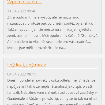
Vzpomínka na ...
11.04.2022 09:40
Zítra budu mít malé výročí, ale nemůžu moc
naznačovat, protože pak by dnešní soutěž byla lehká.
Takže napovím jen, že město na snímku je největší v
zemi, ale není hlavní. Metropole zní v češtině "Gumáky".
A tím pádem to vlastně zase bude pro vás snadné....
Minule jste měli správně říct, že na...
Jiný kraj, jiný mrav
04.04.2022 08:15
Dnešní pondělní novinky trošku odlehčíme. V hádance
nepůjde ani tak o zeměpisné znalosti jako spíš o vaši
fantazii. Nabízíme vám snímek z autobusové zastávky v
Guatemale a žádáme po vás tip, co by se to tak na ní asi
mohlo nacházet? Minulý týden jsme vám představili