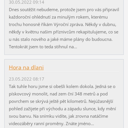
30.05.2022 09:14
Dnes soutěžit nebudeme, protože jsem pro vás připravil
každoroční ohlédnutí za minulým rokem, kterému
trochu honosně říkám Výroční zpráva. Někdy v dubnu,
někdy v květnu našim příznivcům rekapitulujeme, co se
u nás stalo nového a jaké máme plány do budoucna.
Tentokrát jsem to teda stihnul na...
Hora na dlani
23.05.2022 08:17
Tak tuhle horu jsme si obešli kolem dokola. Jedná se o
pískovcový monolit, nad zem ční 348 metrů a pod
povrchem se skrývá ještě pět kilometrů. Nejúžasnější
pohled zažijete při východu a západu slunce, kdy mění
svou barvu. Na snímku vidíte, jak zrovna natáčíme
videozáběry ranní proměny. Znáte jméno...