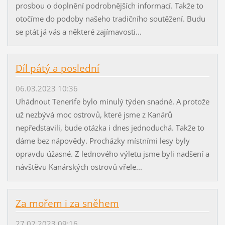
prosbou o doplnění podrobnějších informací. Takže to
otočíme do podoby našeho tradičního soutěžení. Budu
se ptát já vás a některé zajímavosti...
Díl pátý a poslední
06.03.2023 10:36
Uhádnout Tenerife bylo minulý týden snadné. A protože
už nezbývá moc ostrovů, které jsme z Kanárů
nepředstavili, bude otázka i dnes jednoduchá. Takže to
dáme bez nápovědy. Procházky místními lesy byly
opravdu úžasné. Z lednového výletu jsme byli nadšení a
návštěvu Kanárských ostrovů vřele...
Za mořem i za sněhem
27.02.2023 09:16