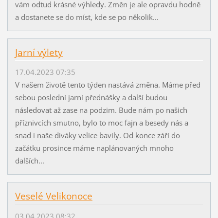
vám odtud krásné výhledy. Změn je ale opravdu hodně
a dostanete se do míst, kde se po několik...
Jarní výlety
17.04.2023 07:35
V našem životě tento týden nastává změna. Máme před
sebou poslední jarní přednášky a další budou
následovat až zase na podzim. Bude nám po našich
příznivcích smutno, bylo to moc fajn a besedy nás a
snad i naše diváky velice bavily. Od konce září do
začátku prosince máme naplánovaných mnoho
dalších...
Veselé Velikonoce
03.04.2023 08:32