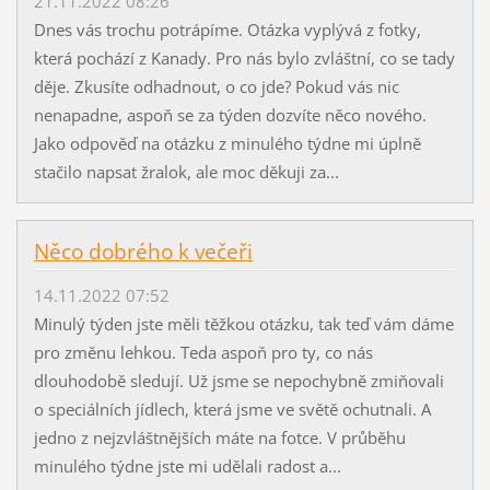
21.11.2022 08:26
Dnes vás trochu potrápíme. Otázka vyplývá z fotky,
která pochází z Kanady. Pro nás bylo zvláštní, co se tady
děje. Zkusíte odhadnout, o co jde? Pokud vás nic
nenapadne, aspoň se za týden dozvíte něco nového.
Jako odpověď na otázku z minulého týdne mi úplně
stačilo napsat žralok, ale moc děkuji za...
Něco dobrého k večeři
14.11.2022 07:52
Minulý týden jste měli těžkou otázku, tak teď vám dáme
pro změnu lehkou. Teda aspoň pro ty, co nás
dlouhodobě sledují. Už jsme se nepochybně zmiňovali
o speciálních jídlech, která jsme ve světě ochutnali. A
jedno z nejzvláštnějších máte na fotce. V průběhu
minulého týdne jste mi udělali radost a...