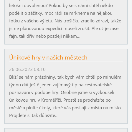
letošní dovolenou? Pokud by se s námi chtěl někdo
podělit o zážitky, moc rádi se mrkneme na nějakou
fotku z vašeho výletu. Nás trošičku zradilo zdraví, takže
jsme plánovanou expedici museli zrušit. Ale už je zase
fajn, tak dřív nebo později někam...
Únikové hry v našich městech
26.06.2023 08:10
Blíží se nám prázdniny, tak bych vám chtěl po minulém
týdnu dát ještě jeden zajímavý tip na cestovatelské
poznávání v podobě hry. Osobně jsme si vyzkoušeli
únikovou hru v Kroměříži. Prostě se procházíte po
městě a plníte úkoly, které vás posílají z místa na místo.
Projdete si tak důležité...