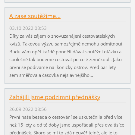
A zase soutěžíme...
03.10.2022 08:53
Díky za váš zájem o znovuzahájení cestovatelských
kvízů. Takovou výzvu samozřejmě nemohu odmítnout.
Budu vám opět každé pondělí dávat soutěžní otázku a
společně tak budeme cestovat po celé zeměkouli. Jako
první se podíváme na ikonický ostrov. Před pár lety
sem směřovala časovka nejslavnějšího...
Zahájili jsme podzimní přednášky
26.09.2022 08:56
První naše beseda o cestování se uskutečnila před více
než 15 lety a od té doby jsme uspořádali přes dva tisíce
přednášek. Skoro se mi to zdá neuvěřitelné, ale je to