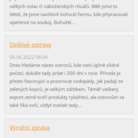
velkých oslav či náboženských rituálů. Měli jsme to
štěstí, že jsme navštívili kohoutí farmu, kde připravovali
opeřence na souboj. Bohužel...
Deštivé ostrovy
06.06.2022 08:04
Dnes hledáme název ostrovů, kde není úplně vlídné
počasí, dokáže tady pršet i 300 dní v roce. Příroda je
přesto fascinující a pozorovat vodopády, jak padají ze
zelených kopců, je velkým zážitkem. Téměř veškerý
export země tvoří produkty rybářství, ale ostrovům se
také říká ovčí, vždyť oveček tady...
Výroční zpráva