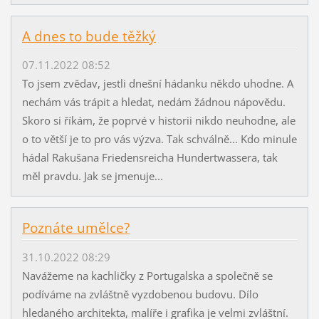
A dnes to bude těžký
07.11.2022 08:52
To jsem zvědav, jestli dnešní hádanku někdo uhodne. A
nechám vás trápit a hledat, nedám žádnou nápovědu.
Skoro si říkám, že poprvé v historii nikdo neuhodne, ale
o to větší je to pro vás výzva. Tak schválně... Kdo minule
hádal Rakušana Friedensreicha Hundertwassera, tak
měl pravdu. Jak se jmenuje...
Poznáte umělce?
31.10.2022 08:29
Navážeme na kachličky z Portugalska a společně se
podíváme na zvláštně vyzdobenou budovu. Dílo
hledaného architekta, malíře i grafika je velmi zvláštní.