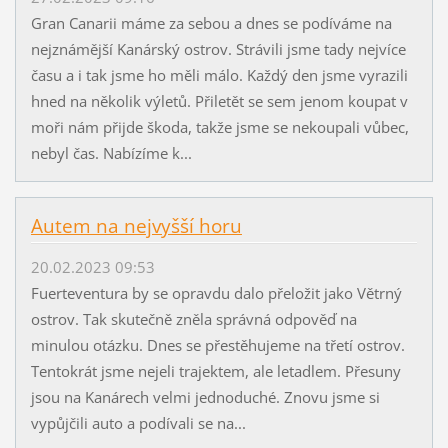
Gran Canarii máme za sebou a dnes se podíváme na
nejznámější Kanárský ostrov. Strávili jsme tady nejvíce
času a i tak jsme ho měli málo. Každý den jsme vyrazili
hned na několik výletů. Přiletět se sem jenom koupat v
moři nám přijde škoda, takže jsme se nekoupali vůbec,
nebyl čas. Nabízíme k...
Autem na nejvyšší horu
20.02.2023 09:53
Fuerteventura by se opravdu dalo přeložit jako Větrný
ostrov. Tak skutečně zněla správná odpověď na
minulou otázku. Dnes se přestěhujeme na třetí ostrov.
Tentokrát jsme nejeli trajektem, ale letadlem. Přesuny
jsou na Kanárech velmi jednoduché. Znovu jsme si
vypůjčili auto a podívali se na...