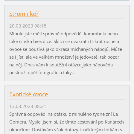
Strom i keř
20.03.2023 08:18
Minule jste měli správně odpovědět karambola nebo
také čínská hvězdice. Sklízí se dvakrát i třikrát ročně a
ovoce se používá jako okrasa míchaných nápojů. Může
se i jíst, ale ve velkém množství je jedovaté, tak pozor
na něj. Dnes vám k soutěžní otázce jako nápověda
poslouží opět fotografie a taky...
Exotické ovoce
13.03.2023 08:21
Správná odpověd' na otázku z minulého týdne zní La
Gomera. Myslel jsem si, že tímto cestování po Kanárech
ukončíme. Dostávám však dotazy k některým fotkám s