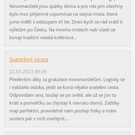
Novomanželé jsou zpátky doma a pro nás pro všechny
bylo moc příjemné vzpomínat na stejná místa, která
jsme viděli s odstupem tří let. Dnes bych se rád vrátil k
výletům po Česku. Na mnoha místech naší vlasti se
konají tradiční veselá květnová...
Svatební cesta
22.05.2023 09:29
Především díky za gratulace novomanželům. Logicky se
i nabízela otázka, jestli se koná nějaká svatební cesta.
Odpovídám ano, toulají se po světě, ale už se jim to
krátí a pomaličku se chystají k návratu domů. Zážitky
mají perfektní, pravidelně nám posílají fotky a mám
svolení pár z nich zveřejnit....