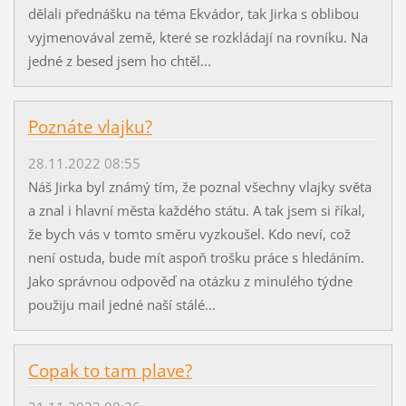
dělali přednášku na téma Ekvádor, tak Jirka s oblibou
vyjmenovával země, které se rozkládají na rovníku. Na
jedné z besed jsem ho chtěl...
Poznáte vlajku?
28.11.2022 08:55
Náš Jirka byl známý tím, že poznal všechny vlajky světa
a znal i hlavní města každého státu. A tak jsem si říkal,
že bych vás v tomto směru vyzkoušel. Kdo neví, což
není ostuda, bude mít aspoň trošku práce s hledáním.
Jako správnou odpověď na otázku z minulého týdne
použiju mail jedné naší stálé...
Copak to tam plave?