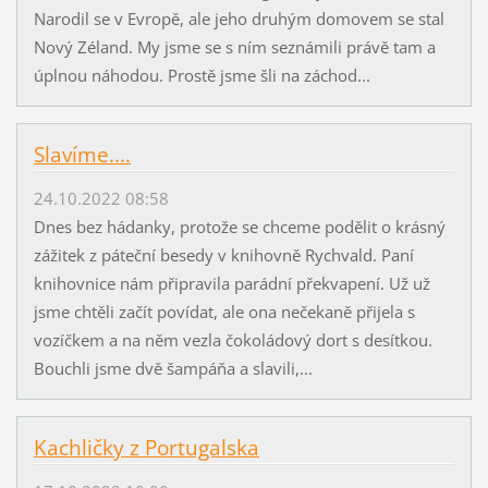
Narodil se v Evropě, ale jeho druhým domovem se stal
Nový Zéland. My jsme se s ním seznámili právě tam a
úplnou náhodou. Prostě jsme šli na záchod...
Slavíme....
24.10.2022 08:58
Dnes bez hádanky, protože se chceme podělit o krásný
zážitek z páteční besedy v knihovně Rychvald. Paní
knihovnice nám připravila parádní překvapení. Už už
jsme chtěli začít povídat, ale ona nečekaně přijela s
vozíčkem a na něm vezla čokoládový dort s desítkou.
Bouchli jsme dvě šampáňa a slavili,...
Kachličky z Portugalska