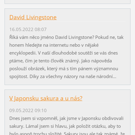
David Livingstone
16.05.2022 08:07
Říká vám něco jméno David Livingstone? Pokud ne, tak
honem hledejte na internetu nebo v nějaké
encyklopedii. V naší dlouhodobé soutěži se vás dnes
ptáme, čím je tento člověk známý. Jako nápověda
poslouží obrázek, který má s tím pánem významnou
spojitost. Díky za všechny názory na naše národní...
V Japonsku sakura a u nás?
09.05.2022 09:10
Dnes jsem si vzpomněl, jak jsme v Japonsku obdivovali
sakury. Lámal jsem si hlavu, jak položit otázku, aby to
bylo aspoň trochu složité. Sakury jsou ale tak známé, že