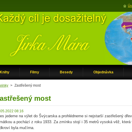
Úv
Knihy
Filmy
Besedy
Objednávka
vinky
>
Zastřešený most
astřešený most
.05.2022 08:16
es jedeme na výlet do Švýcarska a prohlédneme si nejstarší zastřešený dřev
mátkou a pochází z roku 1933. Za zmínku stojí i 35 metrů vysoká věž, která v
dkroví byla mučírna.