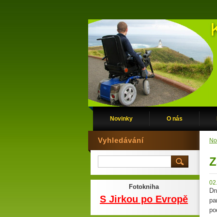
Novinky
O nás
Vyhledávání
No
Z
02
Fotokniha
Dn
S Jirkou po Evropě
pa
po