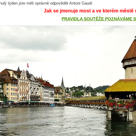
nulý týden jste měli správně odpovědět Antoni Gaudí.
Jak se jmenuje most a ve kterém městě 
PRAVIDLA SOUTĚŽE POZNÁVÁME 