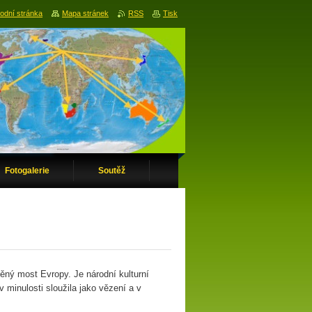
odní stránka
Mapa stránek
RSS
Tisk
Fotogalerie
Soutěž
ěný most Evropy. Je národní kulturní
 minulosti sloužila jako vězení a v