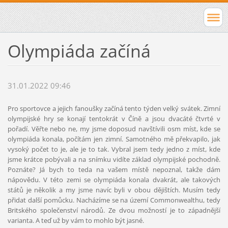
Olympiáda začíná
31.01.2022 09:46
Pro sportovce a jejich fanoušky začíná tento týden velký svátek. Zimní
olympijské hry se konají tentokrát v Číně a jsou dvacáté čtvrté v
pořadí. Věřte nebo ne, my jsme doposud navštívili osm míst, kde se
olympiáda konala, počítám jen zimní. Samotného mě překvapilo, jak
vysoký počet to je, ale je to tak. Vybral jsem tedy jedno z míst, kde
jsme krátce pobývali a na snímku vidíte základ olympijské pochodně.
Poznáte? Já bych to teda na vašem místě nepoznal, takže dám
nápovědu. V této zemi se olympiáda konala dvakrát, ale takových
států je několik a my jsme navíc byli v obou dějištích. Musím tedy
přidat další pomůcku. Nacházíme se na území Commonwealthu, tedy
Britského společenství národů. Ze dvou možností je to západnější
varianta. A teď už by vám to mohlo být jasné.