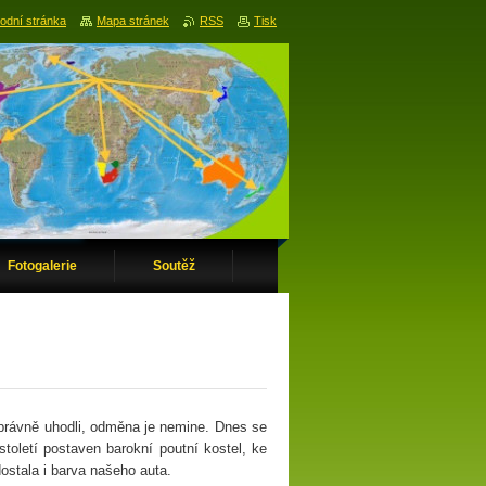
odní stránka
Mapa stránek
RSS
Tisk
Fotogalerie
Soutěž
 správně uhodli, odměna je nemine. Dnes se
oletí postaven barokní poutní kostel, ke
ostala i barva našeho auta.