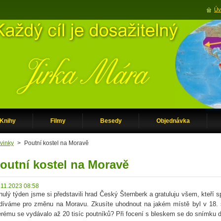
Úv
Knihy
Filmy
Besedy
Objednávka
vinky
>
Poutní kostel na Moravě
outní kostel na Moravě
.11.2023 08:58
nulý týden jsme si představili hrad Český Šternberk a gratuluju všem, kteří
díváme pro změnu na Moravu. Zkusíte uhodnout na jakém místě byl v 18. st
erému se vydávalo až 20 tisíc poutníků? Při focení s bleskem se do snímku d