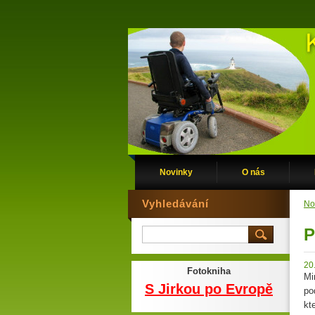
Novinky
O nás
Vyhledávání
No
P
20
Fotokniha
Mi
S Jirkou po Evropě
po
kt