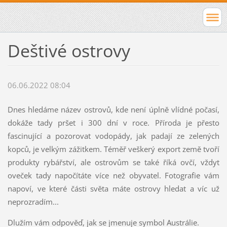
Deštivé ostrovy
06.06.2022 08:04
Dnes hledáme název ostrovů, kde není úplně vlídné počasí,
dokáže tady pršet i 300 dní v roce. Příroda je přesto
fascinující a pozorovat vodopády, jak padají ze zelených
kopců, je velkým zážitkem. Téměř veškerý export země tvoří
produkty rybářství, ale ostrovům se také říká ovčí, vždyť
oveček tady napočítáte více než obyvatel. Fotografie vám
napoví, ve které části světa máte ostrovy hledat a víc už
neprozradím...
Dlužím vám odpověď, jak se jmenuje symbol Austrálie.