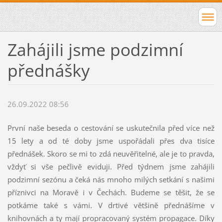
Zahájili jsme podzimní
přednášky
26.09.2022 08:56
První naše beseda o cestování se uskutečnila před více než
15 lety a od té doby jsme uspořádali přes dva tisíce
přednášek. Skoro se mi to zdá neuvěřitelné, ale je to pravda,
vždyť si vše pečlivě eviduji. Před týdnem jsme zahájili
podzimní sezónu a čeká nás mnoho milých setkání s našimi
příznivci na Moravě i v Čechách. Budeme se těšit, že se
potkáme také s vámi. V drtivé většině přednášíme v
knihovnách a ty mají propracovaný systém propagace. Díky