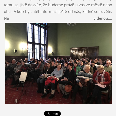
tomu se jistě dozvíte, že budeme právě u vás ve městě nebo
obci. A kdo by chtěl informaci ještě od nás, klidně se ozvěte.
Na viděnou....