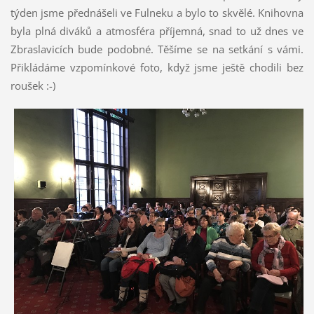
týden jsme přednášeli ve Fulneku a bylo to skvělé. Knihovna
byla plná diváků a atmosféra příjemná, snad to už dnes ve
Zbraslavicích bude podobné. Těšíme se na setkání s vámi.
Přikládáme vzpomínkové foto, když jsme ještě chodili bez
roušek :-)