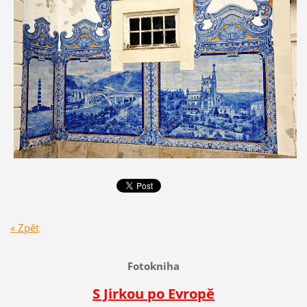
« Zpět
Fotokniha
S Jirkou po Evropě