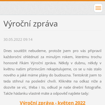
Výroční zpráva
30.05.2022 09:14
Dnes soutěžit nebudeme, protože jsem pro vás připravil
každoroční ohlédnutí za minulým rokem, kterému trochu
honosně říkám Výroční zpráva. Někdy v dubnu, někdy v
květnu našim příznivcům rekapitulujeme, co se u nás stalo
nového a jaké máme plány do budoucna. Tentokrát jsem to
teda stihnul na poslední chvíli. Klikněte na odkaz níže a
dozvíte se víc, třeba i to, odkud je naše dnešní fotografie.
Takže hádanku vlastně máte a odpověď najdete tady:
Výroční zpráva - květen 2022