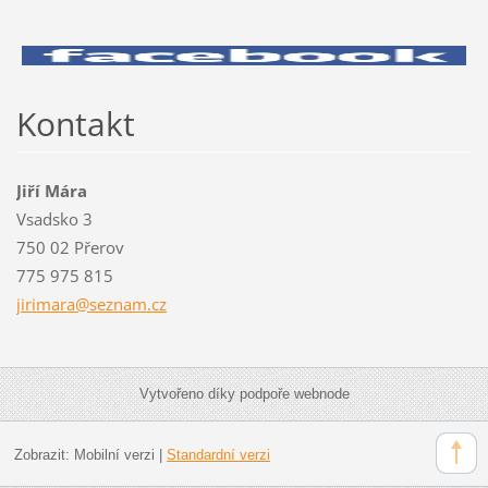
Kontakt
Jiří Mára
Vsadsko 3
750 02 Přerov
775 975 815
jirimara
@seznam.
cz
Vytvořeno díky podpoře webnode
Zobrazit:
Mobilní verzi
|
Standardní verzi