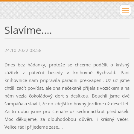
Slavíme....
24.10.2022 08:58
Dnes bez hádanky, protože se chceme podělit o krásný
zážitek z páteční besedy v knihovně Rychvald. Paní
knihovnice nám připravila parádní překvapení. Už už jsme
chtěli začít povídat, ale ona nečekaně přijela s vozíčkem a na
něm vezla čokoládový dort s desítkou. Bouchli jsme dvě
šampáňa a slavili, že do zdejší knihovny jezdíme už deset let.
Za tu dobu jsme pro čtenáře už sedmnáctkrát přednášeli.
Moc děkujeme, za dlouhodobou důvěru i krásný večer.
Velice rádi přijedeme zase....