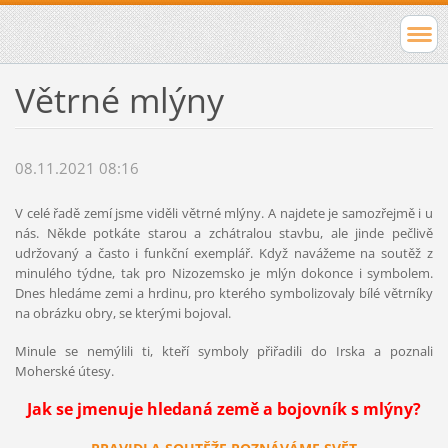
Větrné mlýny
08.11.2021 08:16
V celé řadě zemí jsme viděli větrné mlýny. A najdete je samozřejmě i u
nás. Někde potkáte starou a zchátralou stavbu, ale jinde pečlivě
udržovaný a často i funkční exemplář. Když navážeme na soutěž z
minulého týdne, tak pro Nizozemsko je mlýn dokonce i symbolem.
Dnes hledáme zemi a hrdinu, pro kterého symbolizovaly bílé větrníky
na obrázku obry, se kterými bojoval.
Minule se nemýlili ti, kteří symboly přiřadili do Irska a poznali
Moherské útesy.
Jak se jmenuje hledaná země a bojovník s mlýny?