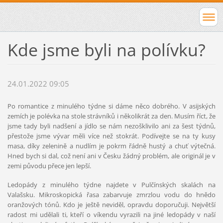
Kde jsme byli na polívku?
24.01.2022 09:05
Po romantice z minulého týdne si dáme něco dobrého. V asijských
zemích je polévka na stole strávníků i několikrát za den. Musím říct, že
jsme tady byli nadšení a jídlo se nám nezošklivilo ani za šest týdnů,
přestože jsme vývar měli více než stokrát. Podívejte se na ty kusy
masa, díky zelenině a nudlím je pokrm řádně hustý a chuť výtečná.
Hned bych si dal, což není ani v Česku žádný problém, ale originál je v
zemi původu přece jen lepší.
Ledopády z minulého týdne najdete v Pulčínských skalách na
Valašsku. Mikroskopická řasa zabarvuje zmrzlou vodu do hnědo
oranžových tónů. Kdo je ještě neviděl, opravdu doporučuji. Největší
radost mi udělali ti, kteří o víkendu vyrazili na jiné ledopády v naší