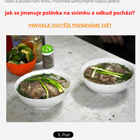
vlasti a poslali nám fotku. Pulčínské samozřejmě nejsou jediné.
Jak se jmenuje polévka na snímku a odkud pochází?
PRAVIDLA SOUTĚŽE POZNÁVÁME SVĚT