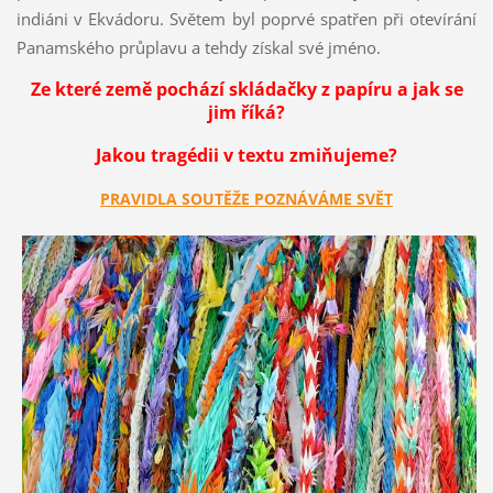
indiáni v Ekvádoru. Světem byl poprvé spatřen při otevírání
Panamského průplavu a tehdy získal své jméno.
Ze které země pochází skládačky z papíru a jak se
jim říká?
Jakou tragédii v textu zmiňujeme?
PRAVIDLA SOUTĚŽE POZNÁVÁME SVĚT