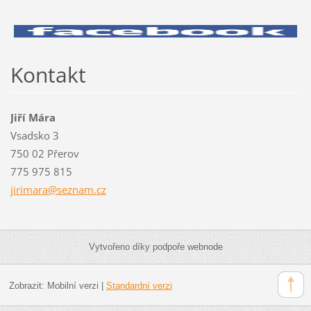
Kontakt
Jiří Mára
Vsadsko 3
750 02 Přerov
775 975 815
jirimara
@seznam.
cz
Vytvořeno díky podpoře webnode
Zobrazit:
Mobilní verzi
|
Standardní verzi