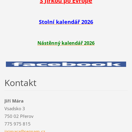
S Jirkou po Evropě
Stolní kalendář 2026
Nástěnný kalendář 2026
Kontakt
Jiří Mára
Vsadsko 3
750 02 Přerov
775 975 815
jirimara
@seznam.
cz