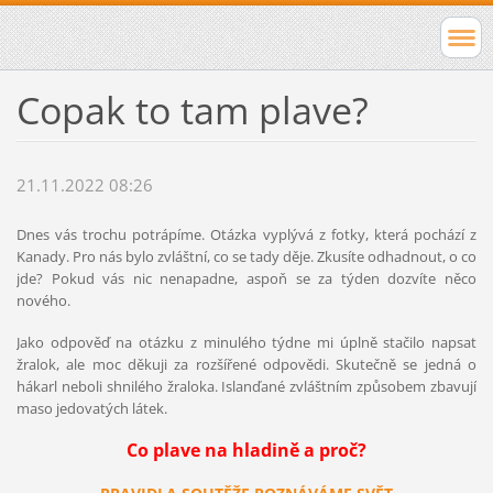
Copak to tam plave?
21.11.2022 08:26
Dnes vás trochu potrápíme. Otázka vyplývá z fotky, která pochází z
Kanady. Pro nás bylo zvláštní, co se tady děje. Zkusíte odhadnout, o co
jde? Pokud vás nic nenapadne, aspoň se za týden dozvíte něco
nového.
Jako odpověď na otázku z minulého týdne mi úplně stačilo napsat
žralok, ale moc děkuji za rozšířené odpovědi. Skutečně se jedná o
hákarl neboli shnilého žraloka. Islanďané zvláštním způsobem zbavují
maso jedovatých látek.
Co plave na hladině a proč?