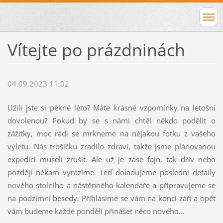
Vítejte po prázdninách
04.09.2023 11:02
Užili jste si pěkné léto? Máte krásné vzpomínky na letošní
dovolenou? Pokud by se s námi chtěl někdo podělit o
zážitky, moc rádi se mrkneme na nějakou fotku z vašeho
výletu. Nás trošičku zradilo zdraví, takže jsme plánovanou
expedici museli zrušit. Ale už je zase fajn, tak dřív nebo
později někam vyrazíme. Teď dolaďujeme poslední detaily
nového stolního a nástěnného kalendáře a připravujeme se
na podzimní besedy. Přihlásíme se vám na konci září a opět
vám budeme každé pondělí přinášet něco nového...