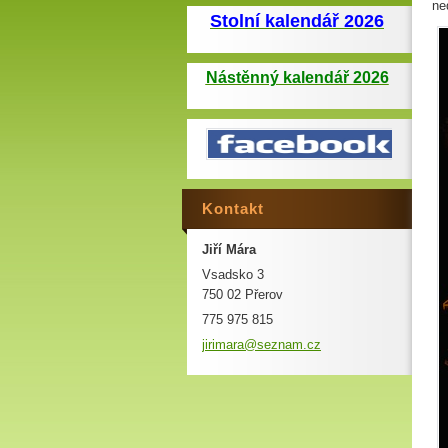
ne
Stolní kalendář 2026
Nástěnný kalendář 2026
Kontakt
Jiří Mára
Vsadsko 3
750 02 Přerov
775 975 815
jirimara
@seznam.
cz