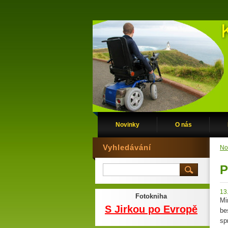
Novinky
O nás
Vyhledávání
No
P
13
Fotokniha
Mi
S Jirkou po Evropě
be
sp