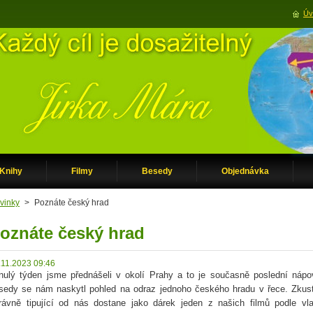
Úv
Knihy
Filmy
Besedy
Objednávka
vinky
>
Poznáte český hrad
oznáte český hrad
.11.2023 09:46
nulý týden jsme přednášeli v okolí Prahy a to je současně poslední náp
sedy se nám naskytl pohled na odraz jednoho českého hradu v řece. Zkust
rávně tipující od nás dostane jako dárek jeden z našich filmů podle v