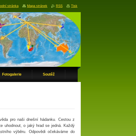
odní stránka
Mapa stránek
RSS
Tisk
Fotogalerie
Soutěž
ověda pro naši dnešní hádanku. Cestou z
e uhodnout, o jaký hrad se jedná. Každý
lastního výběru. Odpovědi očekáváme do