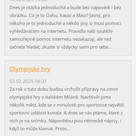
Dnes je otázka jednoduchá a bude bez nápovědi i bez
obrázku. Co je to Oahu, Kauai a Maui? Jasný, pro
někoho je to jednoduché a někdo jiný si musí pomoci
vyhledávačem na internetu. Pravidla naší soutěže
samozřejmě pomoc internetu nezakazují, ale než
začnete hledat, zkuste si vždycky sami pro sebe...
Olympijské hry
03.02.2025 08:31
Za rok v tuto dobu budou vrcholit přípravy na zimní
olympijské hry v italském Miláně. Navštívili jsme
několik měst, kde se v minulosti pro sportovce největší
sportovní událost konala. A dnes se vás ptáme, které z
nich je na snímku. Nápovědou jsou německé nápisy, i
když to může klamat. Proto...