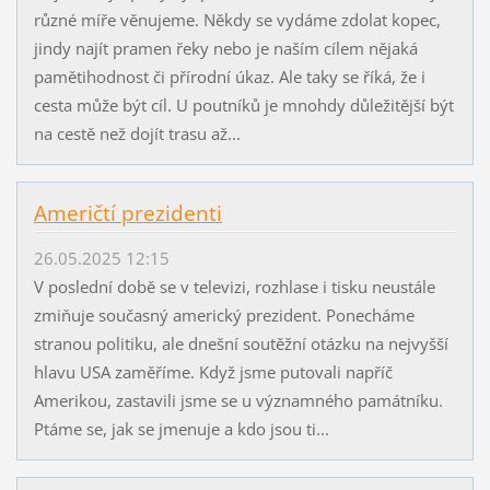
různé míře věnujeme. Někdy se vydáme zdolat kopec,
jindy najít pramen řeky nebo je naším cílem nějaká
pamětihodnost či přírodní úkaz. Ale taky se říká, že i
cesta může být cíl. U poutníků je mnohdy důležitější být
na cestě než dojít trasu až...
Američtí prezidenti
26.05.2025 12:15
V poslední době se v televizi, rozhlase i tisku neustále
zmiňuje současný americký prezident. Ponecháme
stranou politiku, ale dnešní soutěžní otázku na nejvyšší
hlavu USA zaměříme. Když jsme putovali napříč
Amerikou, zastavili jsme se u významného památníku.
Ptáme se, jak se jmenuje a kdo jsou ti...