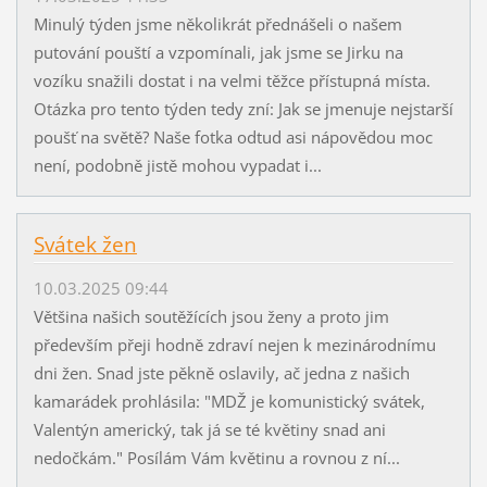
Minulý týden jsme několikrát přednášeli o našem
putování pouští a vzpomínali, jak jsme se Jirku na
vozíku snažili dostat i na velmi těžce přístupná místa.
Otázka pro tento týden tedy zní: Jak se jmenuje nejstarší
poušť na světě? Naše fotka odtud asi nápovědou moc
není, podobně jistě mohou vypadat i...
Svátek žen
10.03.2025 09:44
Většina našich soutěžících jsou ženy a proto jim
především přeji hodně zdraví nejen k mezinárodnímu
dni žen. Snad jste pěkně oslavily, ač jedna z našich
kamarádek prohlásila: "MDŽ je komunistický svátek,
Valentýn americký, tak já se té květiny snad ani
nedočkám." Posílám Vám květinu a rovnou z ní...