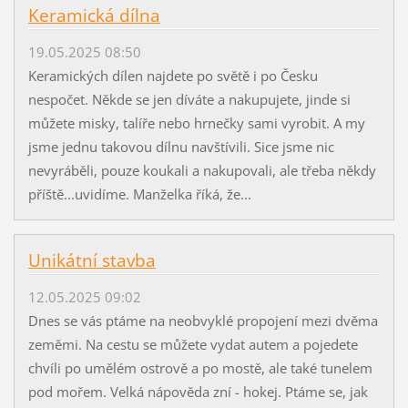
Keramická dílna
19.05.2025 08:50
Keramických dílen najdete po světě i po Česku
nespočet. Někde se jen díváte a nakupujete, jinde si
můžete misky, talíře nebo hrnečky sami vyrobit. A my
jsme jednu takovou dílnu navštívili. Sice jsme nic
nevyráběli, pouze koukali a nakupovali, ale třeba někdy
příště...uvidíme. Manželka říká, že...
Unikátní stavba
12.05.2025 09:02
Dnes se vás ptáme na neobvyklé propojení mezi dvěma
zeměmi. Na cestu se můžete vydat autem a pojedete
chvíli po umělém ostrově a po mostě, ale také tunelem
pod mořem. Velká nápověda zní - hokej. Ptáme se, jak