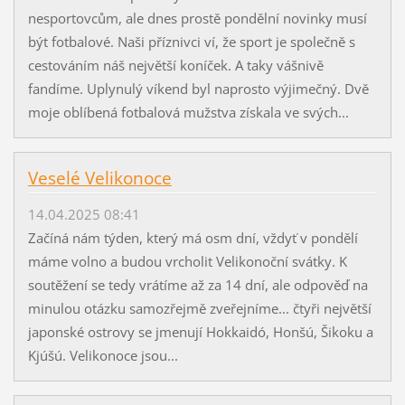
nesportovcům, ale dnes prostě pondělní novinky musí
být fotbalové. Naši příznivci ví, že sport je společně s
cestováním náš největší koníček. A taky vášnivě
fandíme. Uplynulý víkend byl naprosto výjimečný. Dvě
moje oblíbená fotbalová mužstva získala ve svých...
Veselé Velikonoce
14.04.2025 08:41
Začíná nám týden, který má osm dní, vždyť v pondělí
máme volno a budou vrcholit Velikonoční svátky. K
soutěžení se tedy vrátíme až za 14 dní, ale odpověď na
minulou otázku samozřejmě zveřejníme... čtyři největší
japonské ostrovy se jmenují Hokkaidó, Honšú, Šikoku a
Kjúšú. Velikonoce jsou...