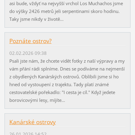
asi bude, vždyť na nejvyšší vrchol Los Muchachos jsme
do výšky 2426 metrů jeli serpentinami skoro hodinu.
Taky jsme nikdy v životě...
Poznáte ostrov?
02.02.2026 09:38
Psali jste nám, že chcete vidět fotky z naší výpravy a my
vám přání rádi splníme. Dnes se podíváme na nejmenší
z obydlených Kanárských ostrovů. Oblíbili jsme si ho
hned od vystoupení z trajektu. Tady platí známé
cestovatelské pořekadlo: "I cesta je cíl." Když jedete
borovicovými lesy, míjíte...
Kanárské ostrovy
26.01.2026 14:52