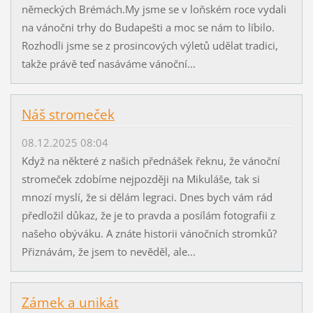
německých Brémách.My jsme se v loňském roce vydali
na vánočni trhy do Budapešti a moc se nám to líbilo.
Rozhodli jsme se z prosincových výletů udělat tradici,
takže právě teď nasáváme vánoční...
Náš stromeček
08.12.2025 08:04
Když na některé z našich přednášek řeknu, že vánoční
stromeček zdobíme nejpozději na Mikuláše, tak si
mnozí myslí, že si dělám legraci. Dnes bych vám rád
předložil důkaz, že je to pravda a posílám fotografii z
našeho obýváku. A znáte historii vánočních stromků?
Přiznávám, že jsem to nevěděl, ale...
Zámek a unikát