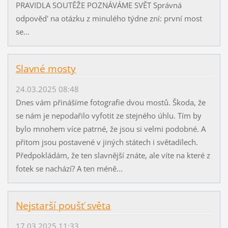
PRAVIDLA SOUTĚŽE POZNÁVÁME SVĚT Správná
odpověd' na otázku z minulého týdne zní: první most
se...
Slavné mosty
24.03.2025 08:48
Dnes vám přinášíme fotografie dvou mostů. Škoda, že
se nám je nepodařilo vyfotit ze stejného úhlu. Tím by
bylo mnohem více patrné, že jsou si velmi podobné. A
přitom jsou postavené v jiných státech i světadílech.
Předpokládám, že ten slavnější znáte, ale víte na které z
fotek se nachází? A ten méně...
Nejstarší poušť světa
17.03.2025 11:33