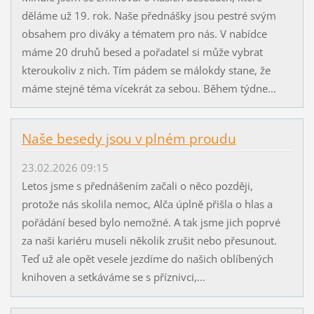
děláme už 19. rok. Naše přednášky jsou pestré svým
obsahem pro diváky a tématem pro nás. V nabídce
máme 20 druhů besed a pořadatel si může vybrat
kteroukoliv z nich. Tím pádem se málokdy stane, že
máme stejné téma vícekrát za sebou. Během týdne...
Naše besedy jsou v plném proudu
23.02.2026 09:15
Letos jsme s přednášením začali o něco později,
protože nás skolila nemoc, Alča úplně přišla o hlas a
pořádání besed bylo nemožné. A tak jsme jich poprvé
za naši kariéru museli několik zrušit nebo přesunout.
Teď už ale opět vesele jezdíme do našich oblíbených
knihoven a setkáváme se s příznivci,...