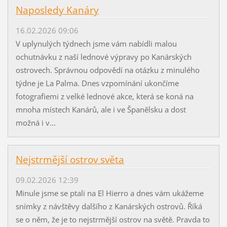
Naposledy Kanáry
16.02.2026 09:06
V uplynulých týdnech jsme vám nabídli malou
ochutnávku z naší lednové výpravy po Kanárských
ostrovech. Správnou odpovědí na otázku z minulého
týdne je La Palma. Dnes vzpomínání ukončíme
fotografiemi z velké lednové akce, která se koná na
mnoha místech Kanárů, ale i ve Španělsku a dost
možná i v...
Nejstrmější ostrov světa
09.02.2026 12:39
Minule jsme se ptali na El Hierro a dnes vám ukážeme
snímky z návštěvy dalšího z Kanárských ostrovů. Říká
se o něm, že je to nejstrmější ostrov na světě. Pravda to