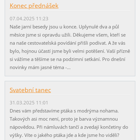
Konec přednášek
07.04.2025 11:23
Naše jarní besedy jsou u konce. Uplynulé dva a půl
měsíce jsme si opravdu užili. Děkujeme všem, kteří se
na naše cestovatelská povídání přišli podívat. A že vás
bylo, hojnou účastí jsme byli velmi potěšení. Vaší přízně
si vážíme a těšíme se na podzimní setkání. Pro dnešní
novinky mám jasné téma -...
Svatební tanec
31.03.2025 11:01
Dnes vám představíme ptáka s modrýma nohama.
Takových asi moc není, proto je barva významnou
nápovědou. Při námluvách tančí a zvedají končetiny do
výšky. Víte o jakého ptáka jde a kde jsme ho viděli?