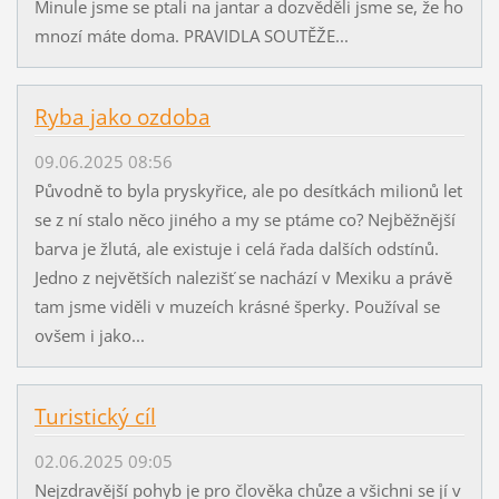
Minule jsme se ptali na jantar a dozvěděli jsme se, že ho
mnozí máte doma. PRAVIDLA SOUTĚŽE...
Ryba jako ozdoba
09.06.2025 08:56
Původně to byla pryskyřice, ale po desítkách milionů let
se z ní stalo něco jiného a my se ptáme co? Nejběžnější
barva je žlutá, ale existuje i celá řada dalších odstínů.
Jedno z největších nalezišť se nachází v Mexiku a právě
tam jsme viděli v muzeích krásné šperky. Používal se
ovšem i jako...
Turistický cíl
02.06.2025 09:05
Nejzdravější pohyb je pro člověka chůze a všichni se jí v