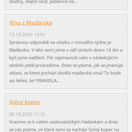
studny, stepní skot, pastevce na...
Víno z Maďarska
13.10.2025 13:51
Správnou odpovědí na otázku z minulého týdne je
Maďarsko. V této zemi jsme v září strávili skoro 14 dní a
byli jsme nadšení. Pár zajímavostí vám v následujícím
období ještě prozradíme. Dnes se ptáme, jak se jmenuje
oblast, ze které pochází skvělá maďarská vína? To bude
asi lehké, že? PRAVIDLA...
Solný kopec
06.10.2025 11:31
Vracíme se k našim cestovatelským hádankám a dnes
se vás ptáme, ve které zemi se nachází Solný kopec na