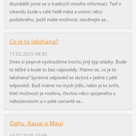
dozvěděli jsme se o tradicích mnoho informací. Teď o
víkendu bude v celé řadě měst a vesnic něco
podobného. Jestli máte možnost, neváhejte se...
Co je to lakshana?
17.02.2025 08:30
Dnes si poprvé vyzkoušíme trochu jiný typ otázky. Bude
to těžké a bude to bez nápovědy. Ptáme se, co je to
lakshana? Správná odpověď se skrývá v jedné z pěti
odpovědí. Buď máme na mysli jídlo, nebo je to zvíře,
třetí možností je rostlina, čtvrtou něco spojeného s
náboženstvím a v páté variantě se...
Oahu, Kauai a Maui
10.02.2025 10:38