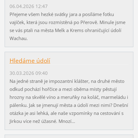
06.04.2026 12:47
Přejeme všem hezké svátky jara a posíláme fotku
vajíček, která jsou rozmístěná po Přerově. Minule jsme
se vás ptali na města Melk a Krems ohraničující údolí
Wachau.
Hledáme údolí
30.03.2026 09:40
Na jedné straně je impozantní klášter, na druhé město
odkud pochází hořčice a mezi oběma místy pěstují
hrozny na skvělé víno a meruňky na koláč, marmeládu i
pálenku. Jak se jmenují města a údolí mezi nimi? Dnešní
otázka je asi lehká, ale naše vzpomínky na cestování s
Jirkou více než úžasné. Mnozí...