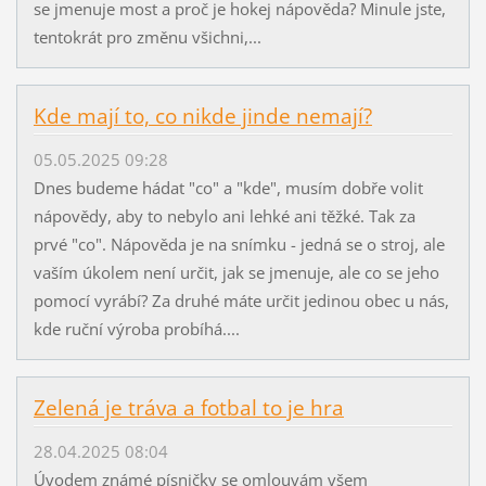
se jmenuje most a proč je hokej nápověda? Minule jste,
tentokrát pro změnu všichni,...
Kde mají to, co nikde jinde nemají?
05.05.2025 09:28
Dnes budeme hádat "co" a "kde", musím dobře volit
nápovědy, aby to nebylo ani lehké ani těžké. Tak za
prvé "co". Nápověda je na snímku - jedná se o stroj, ale
vaším úkolem není určit, jak se jmenuje, ale co se jeho
pomocí vyrábí? Za druhé máte určit jedinou obec u nás,
kde ruční výroba probíhá....
Zelená je tráva a fotbal to je hra
28.04.2025 08:04
Úvodem známé písničky se omlouvám všem