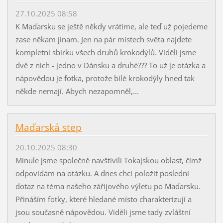
27.10.2025 08:58
K Maďarsku se ještě někdy vrátíme, ale teď už pojedeme
zase někam jinam. Jen na pár místech světa najdete
kompletní sbírku všech druhů krokodýlů. Viděli jsme
dvě z nich - jedno v Dánsku a druhé??? To už je otázka a
nápovědou je fotka, protože bílé krokodýly hned tak
někde nemají. Abych nezapomněl,...
Maďarská step
20.10.2025 08:30
Minule jsme společně navštívili Tokajskou oblast, čímž
odpovídám na otázku. A dnes chci položit poslední
dotaz na téma našeho zářijového výletu po Maďarsku.
Přináším fotky, které hledané místo charakterizují a
jsou současně nápovědou. Viděli jsme tady zvláštní