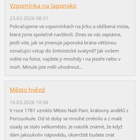
Vzpomínka na Japonsko
23.03.2026 08:31
Pokračujeme ve vzpomínkách na Jirku a oblíbená místa,
která jsme společně navštívili. Dnes se vás zeptáme,
jestli víte, jak se jmenuje japonská brána většinou
označující vstup do šintoistické svatyně? Jak ovšem
vidíte na fotce, najdete ji mnohdy i na jezeře nebo v
moři. Minule jste měli uhodnout...
Město hvězd
16.03.2026 10:36
V roce 1781 vzniklo Město Naší Paní, královny andělů z
Porciunkule. Od té doby se mnohé změnilo a z malé
osady se stalo velkoměsto. Je natolik známé, že když
dám jakoukoliv nápovědu, okamžitě budete znát