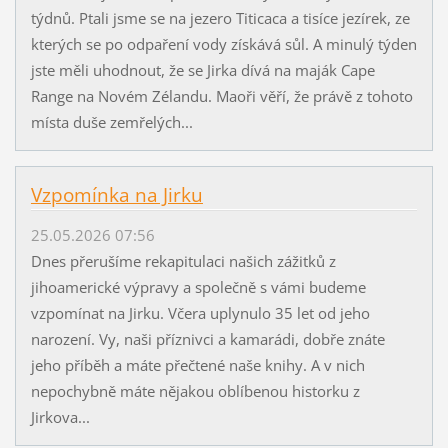
týdnů. Ptali jsme se na jezero Titicaca a tisíce jezírek, ze
kterých se po odpaření vody získává sůl. A minulý týden
jste měli uhodnout, že se Jirka dívá na maják Cape
Range na Novém Zélandu. Maoři věří, že právě z tohoto
místa duše zemřelých...
Vzpomínka na Jirku
25.05.2026 07:56
Dnes přerušíme rekapitulaci našich zážitků z
jihoamerické výpravy a společně s vámi budeme
vzpomínat na Jirku. Včera uplynulo 35 let od jeho
narození. Vy, naši příznivci a kamarádi, dobře znáte
jeho příběh a máte přečtené naše knihy. A v nich
nepochybně máte nějakou oblíbenou historku z
Jirkova...