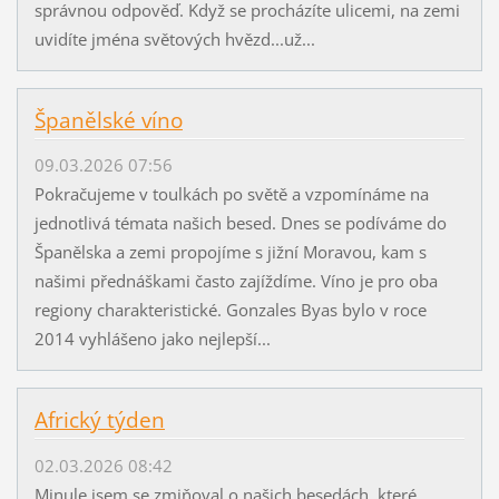
správnou odpověď. Když se procházíte ulicemi, na zemi
uvidíte jména světových hvězd...už...
Španělské víno
09.03.2026 07:56
Pokračujeme v toulkách po světě a vzpomínáme na
jednotlivá témata našich besed. Dnes se podíváme do
Španělska a zemi propojíme s jižní Moravou, kam s
našimi přednáškami často zajíždíme. Víno je pro oba
regiony charakteristické. Gonzales Byas bylo v roce
2014 vyhlášeno jako nejlepší...
Africký týden
02.03.2026 08:42
Minule jsem se zmiňoval o našich besedách, které