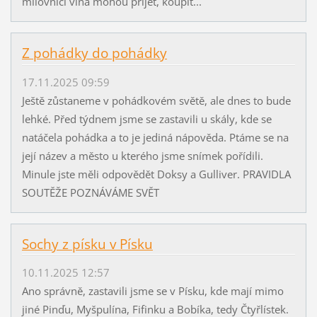
milovníci vína mohou přijet, koupit...
Z pohádky do pohádky
17.11.2025 09:59
Ještě zůstaneme v pohádkovém světě, ale dnes to bude
lehké. Před týdnem jsme se zastavili u skály, kde se
natáčela pohádka a to je jediná nápověda. Ptáme se na
její název a město u kterého jsme snímek pořídili.
Minule jste měli odpovědět Doksy a Gulliver. PRAVIDLA
SOUTĚŽE POZNÁVÁME SVĚT
Sochy z písku v Písku
10.11.2025 12:57
Ano správně, zastavili jsme se v Písku, kde mají mimo
jiné Pinďu, Myšpulína, Fifinku a Bobíka, tedy Čtyřlístek.