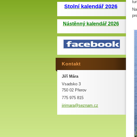
tu
Stolní kalendář 2026
Na
pr
Nástěnný kalendář 2026
Kontakt
Jiří Mára
Vsadsko 3
750 02 Přerov
775 975 815
jirimara
@seznam.
cz