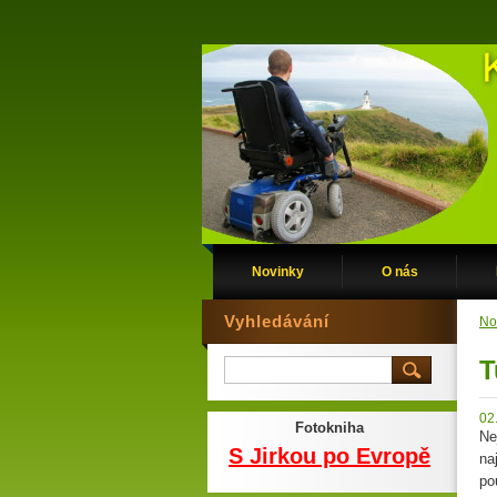
Novinky
O nás
Vyhledávání
No
T
02
Fotokniha
Ne
S Jirkou po Evropě
na
po