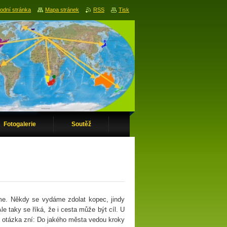
odní stránka
Mapa stránek
RSS
Tisk
Fotogalerie
Soutěž
eme. Někdy se vydáme zdolat kopec, jindy
e taky se říká, že i cesta může být cíl. U
ní otázka zní: Do jakého města vedou kroky