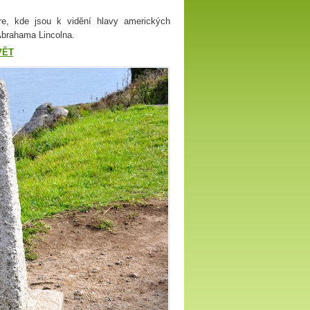
e, kde jsou k vidění hlavy amerických
Abrahama Lincolna.
VĚT