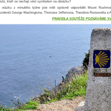
ristů, kteří se nechají vést symbolem na obrázku?
 otázku z minulého týdne jste měli správně odpovědět Mount Rushmor
ezidentů George Washingtona, Thomase Jeffersona, Theodora Roosevelta a 
PRAVIDLA SOUTĚŽE POZNÁVÁME S