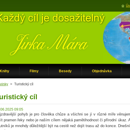
Úv
Knihy
Filmy
Besedy
Objednávka
vinky
>
Turistický cíl
uristický cíl
.06.2025 09:05
jzdravější pohyb je pro člověka chůze a všichni se jí v různé míře věnuj
jít pramen řeky nebo je naším cílem nějaká pamětihodnost či přírodní úkaz. Al
utníků je mnohdy důležitější být na cestě než dojít trasu až do konce. Dneš