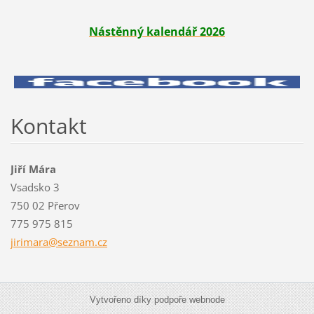
Nástěnný kalendář 2026
Kontakt
Jiří Mára
Vsadsko 3
750 02 Přerov
775 975 815
jirimara
@seznam.
cz
Vytvořeno díky podpoře webnode