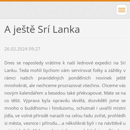
A ještě Srí Lanka
26.02.2024 09:27
Dnes se naposledy vrátíme k naší lednové expedici na Srí
Lanku. Teda mohli bychom vám servírovat fotky a zážitky v
rámci našich pravidelných pondělních novinek ještě
mnohokrát, ale nechceme prozrazovat všechno. Chceme vás
novým kalendářem a besedou také překvapovat. Máte se na
co těšit. Výprava byla opravdu skvělá, dozvěděli jsme se
mnoho o buddhismu i hinduismu, ochutnali i uvařili místní
jídla, ve volné přírodě narazili na celou řadu zvířat, prohlédli
si města, vesnice i přírodu....a několikrát byli i na návštěvě u