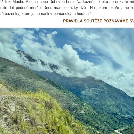
ijíždí = Machu Picchu nebo Duhovou horu. Na každém kroku se dozvíte něco
síte dát pečené morče. Dnes máme otázky dvě - Na jakém jezeře jsme nav
lé bazénky, které jsme našli v peruánských horách?
PRAVIDLA SOUTĚŽE POZNÁVÁME S