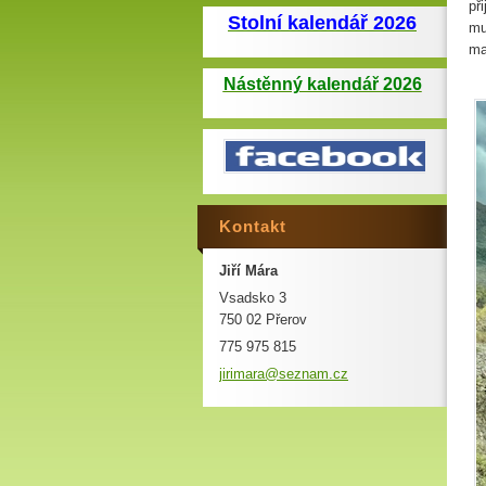
př
Stolní kalendář 2026
mu
ma
Nástěnný kalendář 2026
Kontakt
Jiří Mára
Vsadsko 3
750 02 Přerov
775 975 815
jirimara
@seznam.
cz