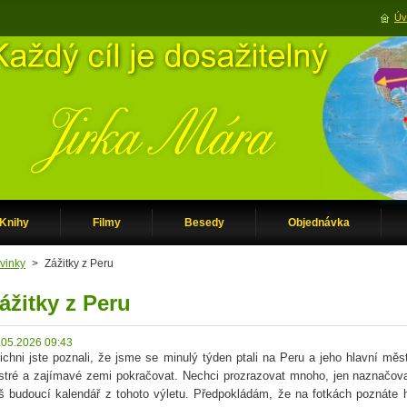
Úv
Knihy
Filmy
Besedy
Objednávka
vinky
>
Zážitky z Peru
ážitky z Peru
.05.2026 09:43
ichni jste poznali, že jsme se minulý týden ptali na Peru a jeho hlavní m
stré a zajímavé zemi pokračovat. Nechci prozrazovat mnoho, jen naznačov
š budoucí kalendář z tohoto výletu. Předpokládám, že na fotkách poznáte h