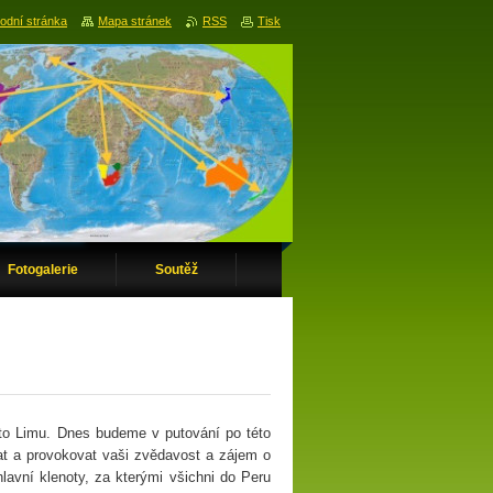
odní stránka
Mapa stránek
RSS
Tisk
Fotogalerie
Soutěž
ěsto Limu. Dnes budeme v putování po této
at a provokovat vaši zvědavost a zájem o
lavní klenoty, za kterými všichni do Peru