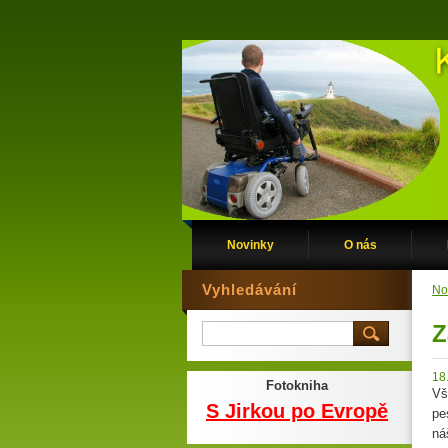
Novinky
O nás
Vyhledávání
No
Z
18
Fotokniha
Vš
S Jirkou po Evropě
pe
ná