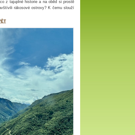
 z tajuplné historie a na oběd si prostě
štívili rákosové ostrovy? K čemu slouží
VĚT