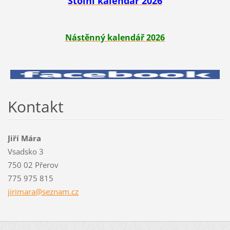
Stolní kalendář 2026
Nástěnný kalendář 2026
Kontakt
Jiří Mára
Vsadsko 3
750 02 Přerov
775 975 815
jirimara
@seznam.
cz