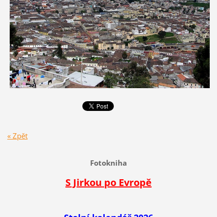
« Zpět
Fotokniha
S Jirkou po Evropě