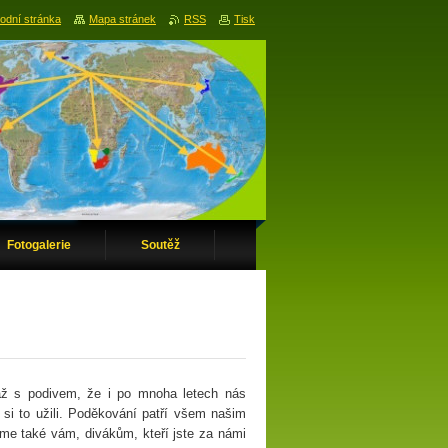
odní stránka
Mapa stránek
RSS
Tisk
Fotogalerie
Soutěž
 až s podivem, že i po mnoha letech nás
si to užili. Poděkování patří všem našim
eme také vám, divákům, kteří jste za námi