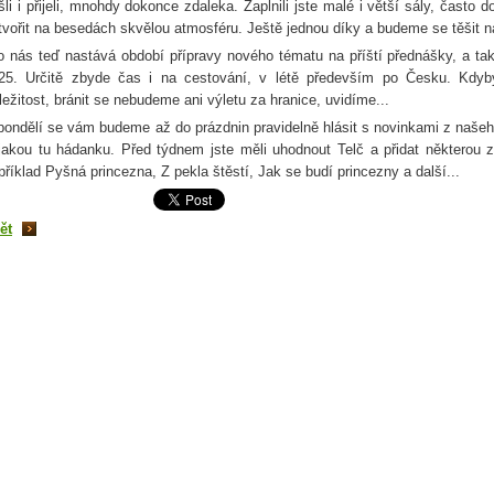
išli i přijeli, mnohdy dokonce zdaleka. Zaplnili jste malé i větší sály, čast
tvořit na besedách skvělou atmosféru. Ještě jednou díky a budeme se těšit n
o nás teď nastává období přípravy nového tématu na příští přednášky, a tak
25. Určitě zbyde čas i na cestování, v létě především po Česku. Kdy
íležitost, bránit se nebudeme ani výletu za hranice, uvidíme...
pondělí se vám budeme až do prázdnin pravidelně hlásit s novinkami z našeho
jakou tu hádanku. Před týdnem jste měli uhodnout Telč a přidat některou 
příklad Pyšná princezna, Z pekla štěstí, Jak se budí princezny a další...
ět