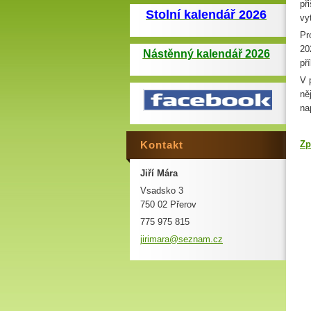
př
Stolní kalendář 2026
vy
Pr
20
Nástěnný kalendář 2026
př
V 
ně
na
Kontakt
Zp
Jiří Mára
Vsadsko 3
750 02 Přerov
775 975 815
jirimara
@seznam.
cz