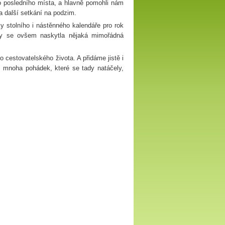
o do posledního místa, a hlavně pomohli nám
a další setkání na podzim.
y stolního i nástěnného kalendáře pro rok
by se ovšem naskytla nějaká mimořádná
 cestovatelského života. A přidáme jistě i
z mnoha pohádek, které se tady natáčely,