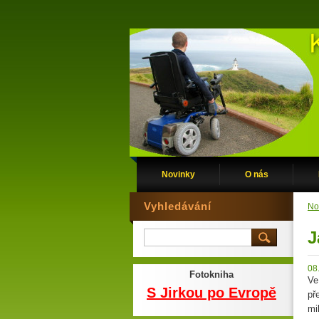
Novinky
O nás
Vyhledávání
No
J
08
Fotokniha
Ve
S Jirkou po Evropě
př
mi