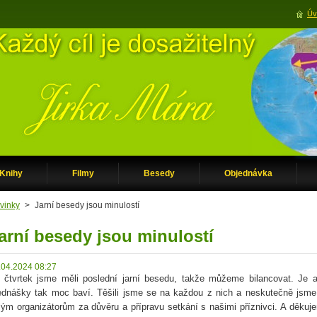
Úv
Knihy
Filmy
Besedy
Objednávka
vinky
>
Jarní besedy jsou minulostí
arní besedy jsou minulostí
.04.2024 08:27
 čtvrtek jsme měli poslední jarní besedu, takže můžeme bilancovat. Je
ednášky tak moc baví. Těšili jsme se na každou z nich a neskutečně jsme 
lým organizátorům za důvěru a přípravu setkání s našimi příznivci. A děkuj