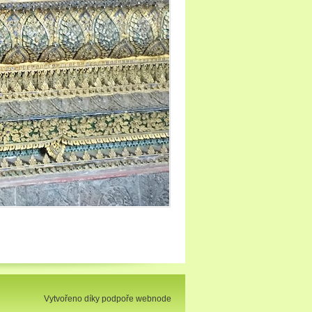
Vytvořeno díky podpoře webnode