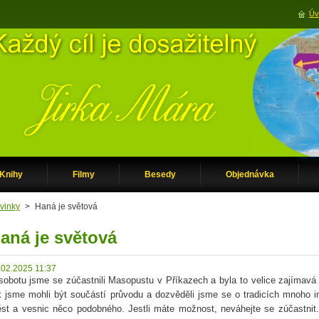
Úv
Knihy
Filmy
Besedy
Objednávka
vinky
>
Haná je světová
aná je světová
.02.2025 11:37
sobotu jsme se zúčastnili Masopustu v Příkazech a byla to velice zajímavá
k jsme mohli být součástí průvodu a dozvěděli jsme se o tradicích mnoho i
st a vesnic něco podobného. Jestli máte možnost, neváhejte se zúčastnit