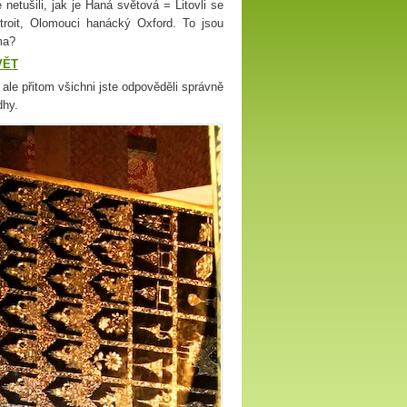
netušili, jak je Haná světová = Litovli se
roit, Olomouci hanácký Oxford. To jsou
lma?
VĚT
 ale přitom všichni jste odpověděli správně
dhy.