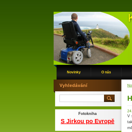
Novinky
O nás
Vyhledávání
No
H
24
Fotokniha
V 
S Jirkou po Evropě
ta
mě