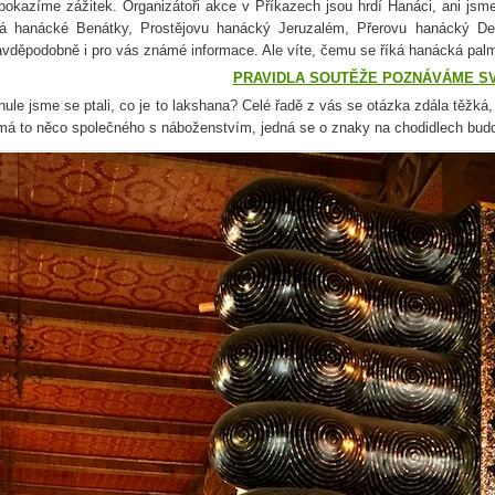
pokazíme zážitek. Organizátoři akce v Příkazech jsou hrdí Hanáci, ani jsme 
ká hanácké Benátky, Prostějovu hanácký Jeruzalém, Přerovu hanácký Det
avděpodobně i pro vás známé informace. Ale víte, čemu se říká hanácká pa
PRAVIDLA SOUTĚŽE POZNÁVÁME S
nule jsme se ptali, co je to lakshana? Celé řadě z vás se otázka zdála těžká,
má to něco společného s náboženstvím, jedná se o znaky na chodidlech bud