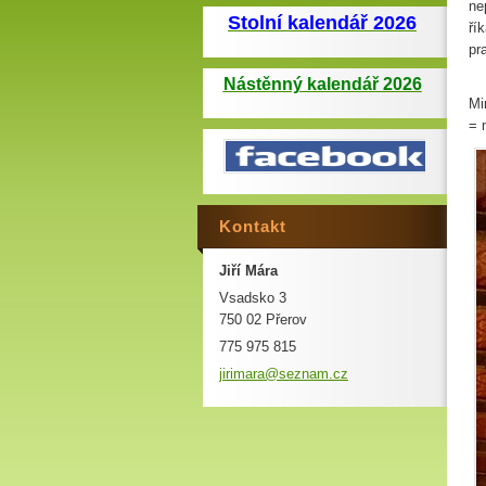
ne
Stolní kalendář 2026
ří
pr
Nástěnný kalendář 2026
Mi
= 
Kontakt
Jiří Mára
Vsadsko 3
750 02 Přerov
775 975 815
jirimara
@seznam.
cz