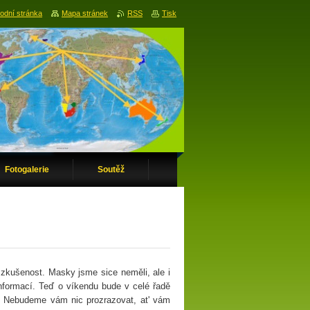
odní stránka
Mapa stránek
RSS
Tisk
Fotogalerie
Soutěž
 zkušenost. Masky jsme sice neměli, ale i
nformací. Teď o víkendu bude v celé řadě
. Nebudeme vám nic prozrazovat, at' vám