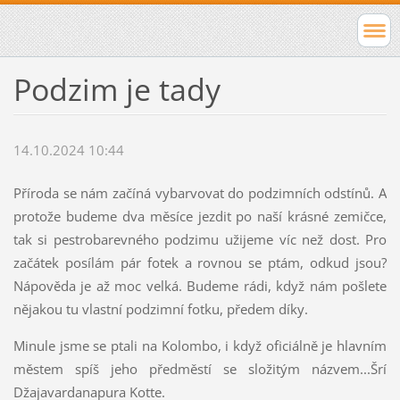
Podzim je tady
14.10.2024 10:44
Příroda se nám začíná vybarvovat do podzimních odstínů. A
protože budeme dva měsíce jezdit po naší krásné zemičce,
tak si pestrobarevného podzimu užijeme víc než dost. Pro
začátek posílám pár fotek a rovnou se ptám, odkud jsou?
Nápověda je až moc velká. Budeme rádi, když nám pošlete
nějakou tu vlastní podzimní fotku, předem díky.
Minule jsme se ptali na Kolombo, i když oficiálně je hlavním
městem spíš jeho předměstí se složitým názvem...Šrí
Džajavardanapura Kotte.