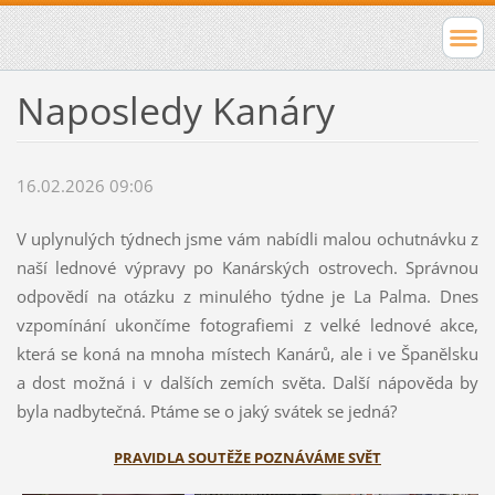
Naposledy Kanáry
16.02.2026 09:06
V uplynulých týdnech jsme vám nabídli malou ochutnávku z
naší lednové výpravy po Kanárských ostrovech. Správnou
odpovědí na otázku z minulého týdne je La Palma. Dnes
vzpomínání ukončíme fotografiemi z velké lednové akce,
která se koná na mnoha místech Kanárů, ale i ve Španělsku
a dost možná i v dalších zemích světa. Další nápověda by
byla nadbytečná. Ptáme se o jaký svátek se jedná?
PRAVIDLA SOUTĚŽE POZNÁVÁME SVĚT