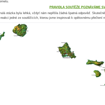
ternetu.
PRAVIDLA SOUTĚŽE POZNÁVÁME S
nulá otázka byla lehká, vždyť nám nepřišla žádná špatná odpověď. Skutečně
 reakci jedné ze soutěžících, kterou jsme inspirovali k opětovnému přečtení 