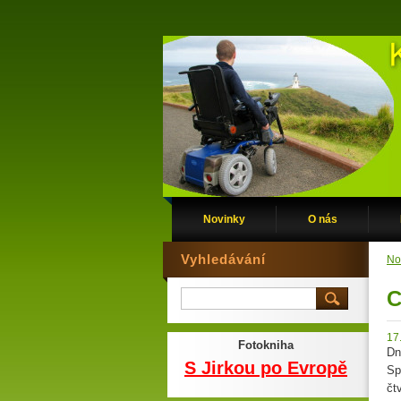
Novinky
O nás
Vyhledávání
No
C
17
Fotokniha
Dn
S Jirkou po Evropě
Sp
čt