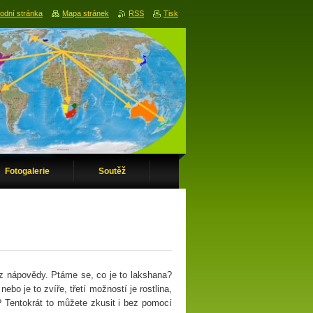
odní stránka
Mapa stránek
RSS
Tisk
Fotogalerie
Soutěž
ez nápovědy. Ptáme se, co je to lakshana?
o je to zvíře, třetí možností je rostlina,
? Tentokrát to můžete zkusit i bez pomocí