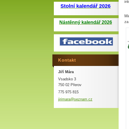
in
Stolní kalendář 2026
Mi
za
Nástěnný kalendář 2026
Kontakt
Jiří Mára
Vsadsko 3
750 02 Přerov
775 975 815
jirimara
@seznam.
cz