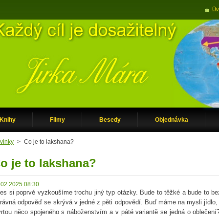
Úv
Knihy
Filmy
Besedy
Objednávka
vinky
>
Co je to lakshana?
o je to lakshana?
.02.2025 08:30
es si poprvé vyzkoušíme trochu jiný typ otázky. Bude to těžké a bude to b
rávná odpověď se skrývá v jedné z pěti odpovědí. Buď máme na mysli jídlo, neb
vrtou něco spojeného s náboženstvím a v páté variantě se jedná o oblečení