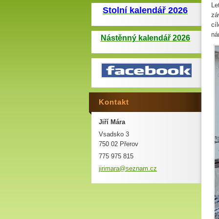
Le
Stolní kalendář 2026
zá
cí
ná
Nástěnný kalendář 2026
Kontakt
Jiří Mára
Vsadsko 3
750 02 Přerov
775 975 815
jirimara
@seznam.
cz