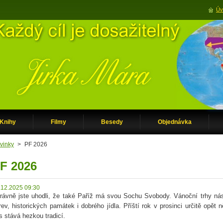
Úv
Knihy
Filmy
Besedy
Objednávka
vinky
>
PF 2026
F 2026
.12.2025 09:30
rávně jste uhodli, že také Paříž má svou Sochu Svobody. Vánoční trhy nás 
rev, historických památek i dobrého jídla. Příští rok v prosinci určitě opě
s stává hezkou tradicí.