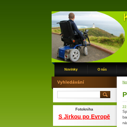
Novinky
O nás
Vyhledávání
No
P
22
Fotokniha
Sp
S Jirkou po Evropě
ba
ná