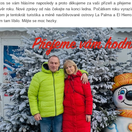
tos se vám hlásíme naposledy a proto děkujeme za vaši přízeň a přejem
věr roku. Nové zprávy od nás čekejte na konci ledna. Počátkem roku vyraz
lem je tentokrát turistika a méně navštěvované ostrovy La Palma a El Hierro
m tam líbilo. Mějte se moc hezky.