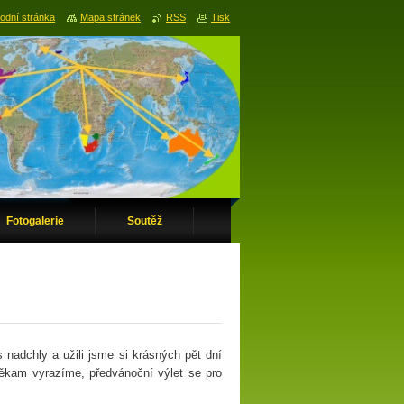
odní stránka
Mapa stránek
RSS
Tisk
Fotogalerie
Soutěž
nadchly a užili jsme si krásných pět dní
t někam vyrazíme, předvánoční výlet se pro