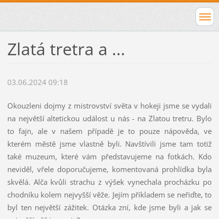
Zlatá tretra a ...
03.06.2024 09:18
Okouzleni dojmy z mistrovství světa v hokeji jsme se vydali
na největší altetickou událost u nás - na Zlatou tretru. Bylo
to fajn, ale v našem případě je to pouze nápověda, ve
kterém městě jsme vlastně byli. Navštívili jsme tam totiž
také muzeum, které vám představujeme na fotkách. Kdo
neviděl, vřele doporučujeme, komentovaná prohlídka byla
skvělá. Alča kvůli strachu z výšek vynechala procházku po
chodníku kolem nejvyšší věže. Jejím příkladem se neřiďte, to
byl ten největší zážitek. Otázka zní, kde jsme byli a jak se