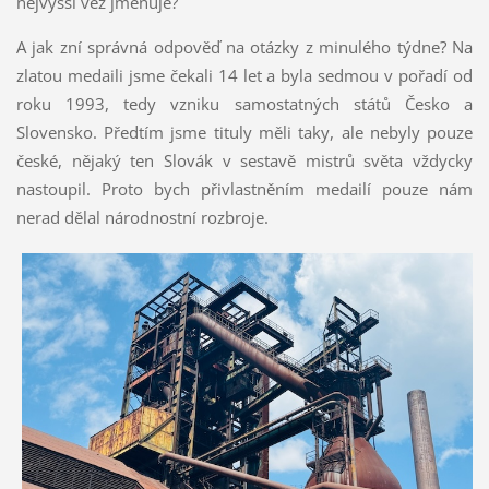
nejvyšší věž jmenuje?
A jak zní správná odpověď na otázky z minulého týdne? Na
zlatou medaili jsme čekali 14 let a byla sedmou v pořadí od
roku 1993, tedy vzniku samostatných států Česko a
Slovensko. Předtím jsme tituly měli taky, ale nebyly pouze
české, nějaký ten Slovák v sestavě mistrů světa vždycky
nastoupil. Proto bych přivlastněním medailí pouze nám
nerad dělal národnostní rozbroje.