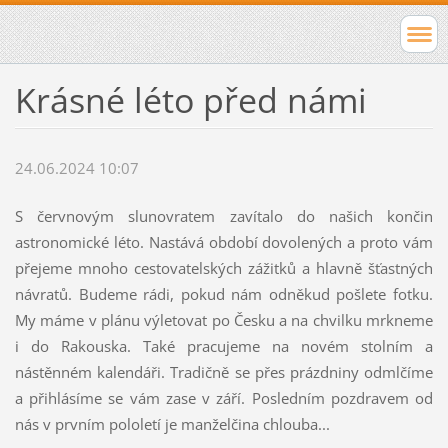
Krásné léto před námi
24.06.2024 10:07
S červnovým slunovratem zavítalo do našich končin
astronomické léto. Nastává období dovolených a proto vám
přejeme mnoho cestovatelských zážitků a hlavně šťastných
návratů. Budeme rádi, pokud nám odněkud pošlete fotku.
My máme v plánu výletovat po Česku a na chvilku mrkneme
i do Rakouska. Také pracujeme na novém stolním a
nástěnném kalendáři. Tradičně se přes prázdniny odmlčíme
a přihlásíme se vám zase v září. Posledním pozdravem od
nás v prvním pololetí je manželčina chlouba...