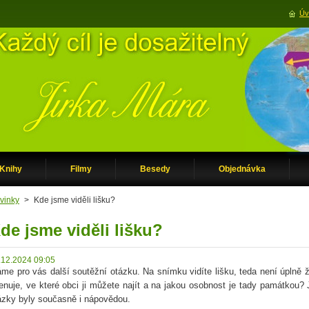
Úv
Knihy
Filmy
Besedy
Objednávka
vinky
>
Kde jsme viděli lišku?
de jsme viděli lišku?
.12.2024 09:05
me pro vás další soutěžní otázku. Na snímku vidíte lišku, teda není úplně ži
enuje, ve které obci ji můžete najít a na jakou osobnost je tady památkou? 
ázky byly současně i nápovědou.