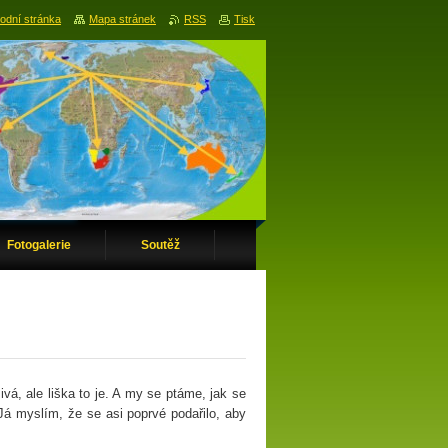
odní stránka
Mapa stránek
RSS
Tisk
Fotogalerie
Soutěž
vá, ale liška to je. A my se ptáme, jak se
Já myslím, že se asi poprvé podařilo, aby