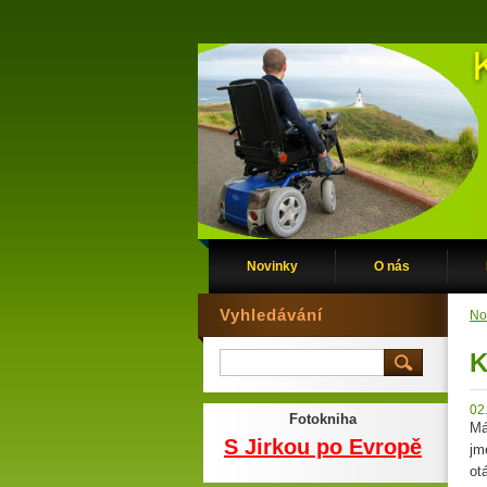
Novinky
O nás
Vyhledávání
No
K
02
Fotokniha
Má
S Jirkou po Evropě
jm
ot