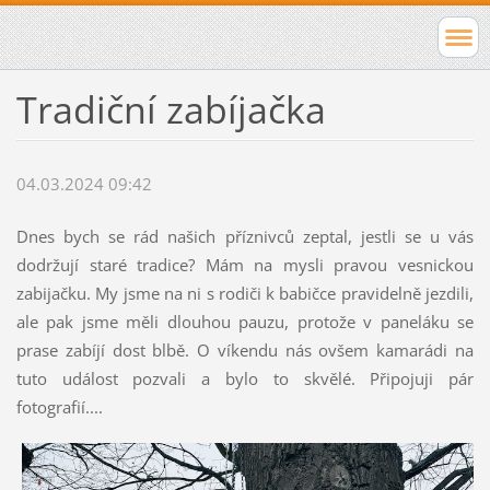
Tradiční zabíjačka
04.03.2024 09:42
Dnes bych se rád našich příznivců zeptal, jestli se u vás
dodržují staré tradice? Mám na mysli pravou vesnickou
zabijačku. My jsme na ni s rodiči k babičce pravidelně jezdili,
ale pak jsme měli dlouhou pauzu, protože v paneláku se
prase zabíjí dost blbě. O víkendu nás ovšem kamarádi na
tuto událost pozvali a bylo to skvělé. Připojuji pár
fotografií....