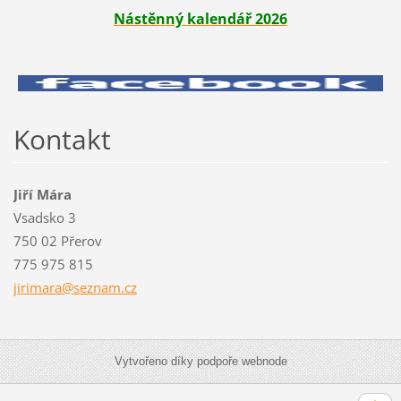
Nástěnný kalendář 2026
Kontakt
Jiří Mára
Vsadsko 3
750 02 Přerov
775 975 815
jirimara
@seznam.
cz
Vytvořeno díky podpoře webnode