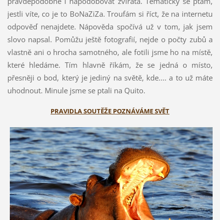
pravděpodobně i napodobovat zvířata. Tématicky se ptám,
jestli víte, co je to BoNaZiZa. Troufám si říct, že na internetu
odpověď nenajdete. Nápověda spočívá už v tom, jak jsem
slovo napsal. Pomůžu ještě fotografií, nejde o počty zubů a
vlastně ani o hrocha samotného, ale fotili jsme ho na místě,
které hledáme. Tím hlavně říkám, že se jedná o místo,
přesněji o bod, který je jediný na světě, kde.... a to už máte
uhodnout. Minule jsme se ptali na Quito.
PRAVIDLA SOUTĚŽE POZNÁVÁME SVĚT