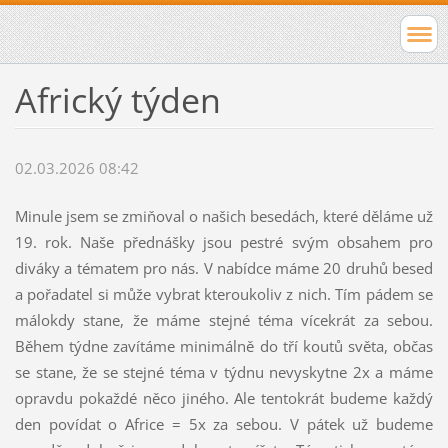
Africký týden
02.03.2026 08:42
Minule jsem se zmiňoval o našich besedách, které děláme už
19. rok. Naše přednášky jsou pestré svým obsahem pro
diváky a tématem pro nás. V nabídce máme 20 druhů besed
a pořadatel si může vybrat kteroukoliv z nich. Tím pádem se
málokdy stane, že máme stejné téma vícekrát za sebou.
Během týdne zavítáme minimálně do tří koutů světa, občas
se stane, že se stejné téma v týdnu nevyskytne 2x a máme
opravdu pokaždé něco jiného. Ale tentokrát budeme každý
den povídat o Africe = 5x za sebou. V pátek už budeme