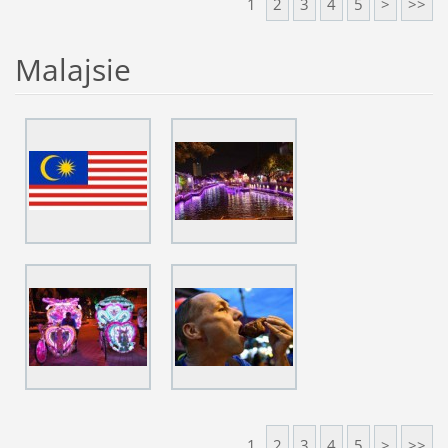
1
2
3
4
5
>
>>
Malajsie
1
2
3
4
5
>
>>