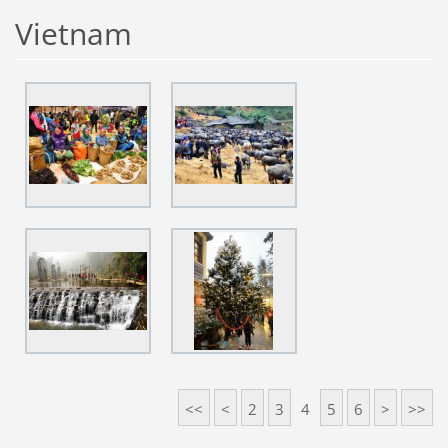
Vietnam
<<
<
2
3
4
5
6
>
>>