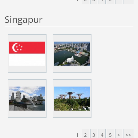
Singapur
1
2
3
4
5
>
>>